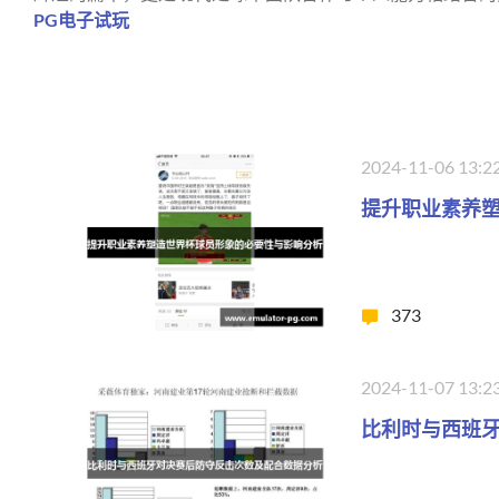
PG电子试玩
2024-11-06 13:2
提升职业素养
373
2024-11-07 13:2
比利时与西班