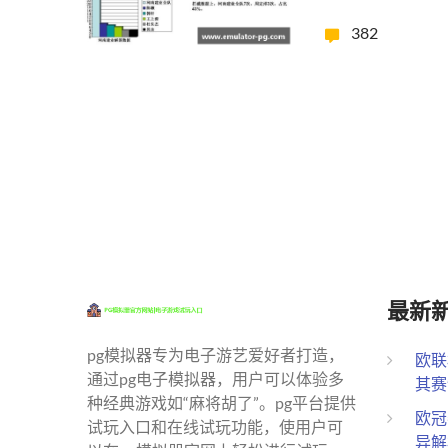
382
最新
pg模拟器专为电子游艺爱好者打造，
欧联
通过pg电子模拟器，用户可以体验多
其赛
种经典游戏如“麻将胡了”。pg平台提供
欧冠
试玩入口和在线试玩功能，使用户可
异解