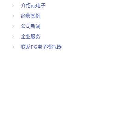
介绍pg电子
经典案例
公司新闻
企业服务
联系PG电子模拟器