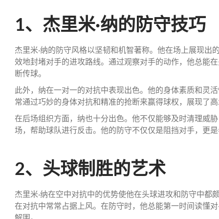
1、杰里米·纳的防守技巧
杰里米·纳的防守风格以坚韧和机智著称。他在场上展现出
效地封堵对手的进攻路线。通过观察对手的动作，他总能在
断传球。
此外，纳在一对一的对抗中表现出色。他的身体素质和灵活
常通过巧妙的身体对抗和精准的抢断来赢得球权，展现了高
在后场组织方面，纳也十分出色。他不仅能够及时清理威胁
场，帮助球队进行反击。他的防守不仅仅是阻挡对手，更是
2、头球制胜的艺术
杰里米·纳在空中对抗中的优势使他在头球进攻和防守中都
在对抗中常常占据上风。在防守时，他总能第一时间读懂对
解围。