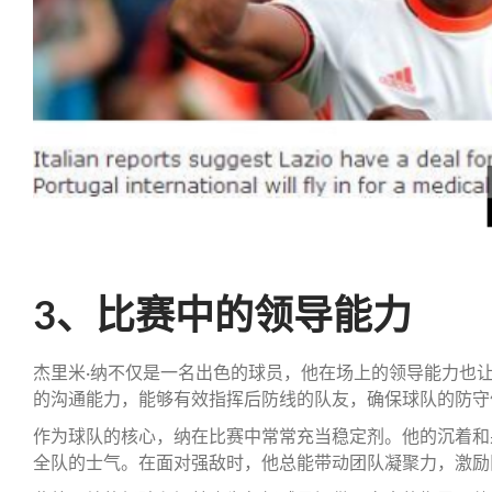
3、比赛中的领导能力
杰里米·纳不仅是一名出色的球员，他在场上的领导能力也
的沟通能力，能够有效指挥后防线的队友，确保球队的防守
作为球队的核心，纳在比赛中常常充当稳定剂。他的沉着和
全队的士气。在面对强敌时，他总能带动团队凝聚力，激励