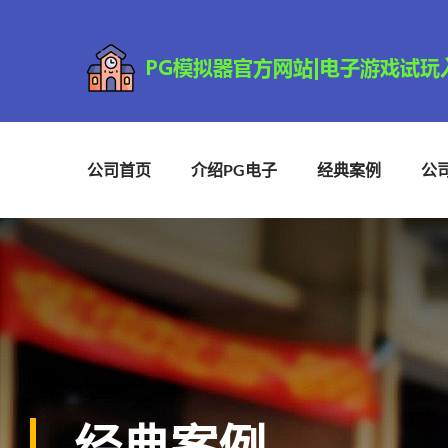
公司首页
介绍PG电子
经典案例
公
经典案例