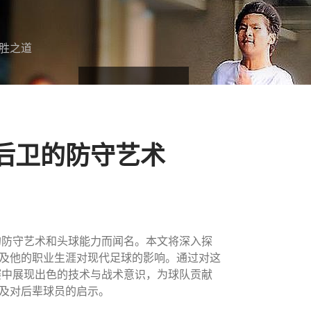
胜之道
后卫的防守艺术
的防守艺术和头球能力而闻名。本文将深入探
及他的职业生涯对现代足球的影响。通过对这
赛中展现出色的技术与战术意识，为球队贡献
及对后辈球员的启示。