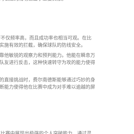
断不仅频率高，而且成功率也相当可观。在比
实施有效的拦截，确保球队的防线安全。
靠他敏锐的观察力和预判能力。他能在瞬息万
队友进行反击，这种快速转守为攻的能力使得
的直接挑战时，费尔南德斯能够通过巧妙的身
断能力使得他在比赛中成为对手难以逾越的屏
在比赛中展现出极强的个人突破能力，通过灵