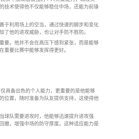
的技术使得他不仅能够稳住中场，还能为前锋
善于利用场上的空当，通过快速的脚步和变化
加了他的进攻威胁，也让对手防不胜防。
重要。他并不会在高压下感到紧张，而是能够
在重要比赛中能够发挥得更好。
不仅具备出色的个人能力，更重要的是他能够
的位置，随时准备为队友提供支持，这使得他
当球队需要进攻时，他能够迅速提升进攻强
回撤，增强中场的防守厚度。这种适应能力是