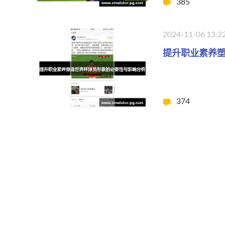
385
2024-11-06 13:2
提升职业素养
374