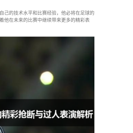
自己的技术水平和比赛经验，他必将在足球的
着他在未来的比赛中继续带来更多的精彩表