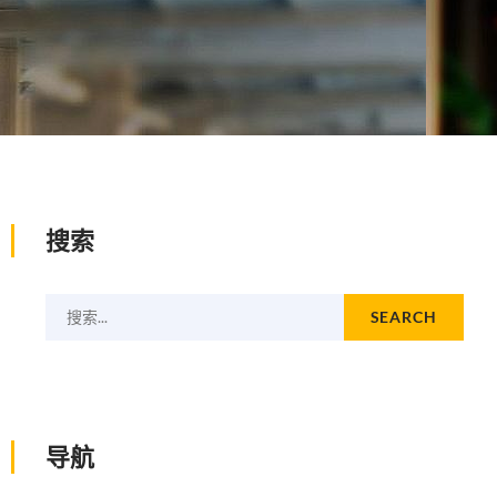
搜索
搜索...
SEARCH
导航