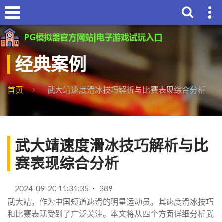
经典案例
首页
武大靖速度滑冰技巧解析与比赛表现综合分析
武大靖速度滑冰技巧解析与比
赛表现综合分析
2024-09-20 11:31:35
389
武大靖，作为中国短道速滑的明星运动员，其速度滑冰技巧
和比赛表现受到了广泛关注。本文将从四个方面详细分析武