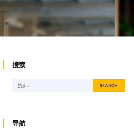
搜索
搜索...
SEARCH
导航