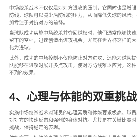
中场绞杀战术不仅仅是对对方进攻的压制，它同时也是增强
防线，球队可以减少后防线的压力，从而降低失球的风险。
加专注于对抗对方的前锋。
当球队成功实施中场绞杀并夺回球权时，他们通常能够快速
留下的空档，迅速创造出进攻机会。尤其在世界杯这样的大
化为进球。
此外，成功的中场控制不仅能防止对方进攻，还能为球队提
队能够在进攻时展开多点攻击，使对方防线难以应对。这种
不到的效果。
4、心理与体能的双重挑战
实施中场绞杀战术对球员的心理素质和体能要求极高。球员
对对方的快速反击和强烈的身体对抗。尤其是在关键比赛时
挑战，保持稳定的表现。