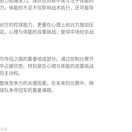
耐力和爆发力。球队在训练中需专注于体能的
力。体能的不足不仅影响战术执行，还可能导
对方的控球能力，更要在心理上给对方施加压
定。心理与体能的双重挑战，使得中场绞杀战
为夺冠之路的重要组成部分。通过控制比赛节
中占据优势。特别是在心理与体能的双重挑战
的主动权。
整体竞争力的关键因素。在未来的比赛中，随
球队争夺冠军的重要课题。
5:04