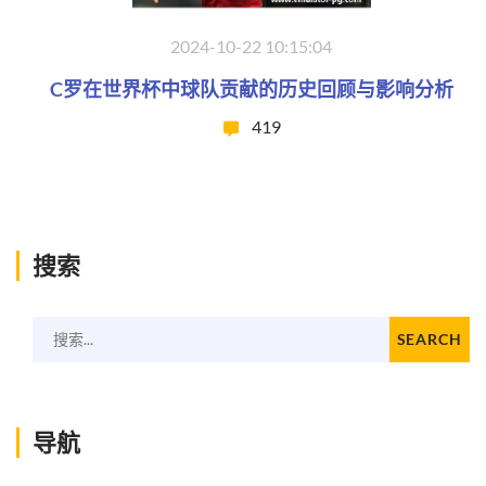
2024-10-22 10:15:04
C罗在世界杯中球队贡献的历史回顾与影响分析
419
搜索
搜索...
SEARCH
导航