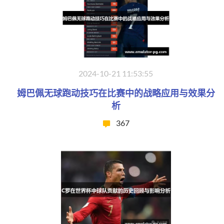
2024-10-21 11:53:55
姆巴佩无球跑动技巧在比赛中的战略应用与效果分
析
367