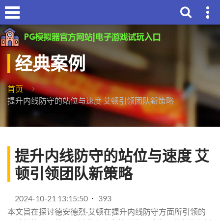
经典案例
首页
提升内线防守的站位与速度 艾顿引领团队新策略
提升内线防守的站位与速度 艾
顿引领团队新策略
2024-10-21 13:15:50
393
本文旨在探讨德安德烈·艾顿在提升内线防守方面所引领的