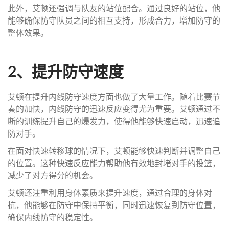
此外，艾顿还强调与队友的站位配合。通过良好的站位，他
能够确保防守队员之间的相互支持，形成合力，增加防守的
整体效果。
2、提升防守速度
艾顿在提升内线防守速度方面也做了大量工作。随着比赛节
奏的加快，内线防守的迅速反应变得尤为重要。艾顿通过不
断的训练提升自己的爆发力，使得他能够快速启动，迅速追
防对手。
在面对快速转移球的情况下，艾顿能够快速判断并调整自己
的位置。这种快速反应能力帮助他有效地封堵对手的投篮，
减少了对方得分的机会。
艾顿还注重利用身体素质来提升速度，通过合理的身体对
抗，他能够在防守中保持平衡，同时迅速恢复到防守位置，
确保内线防守的稳定性。