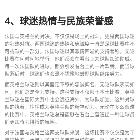
4、球迷热情与民族荣誉感
法国与英格兰的对决，不仅仅是场上的战斗，更是两国球迷
的狂热对抗。两国球迷的热情和忠诚度一直是足球比赛中不
可或缺的一部分。法国球迷以其激情四溢的支持著称，无论
比赛在何时何地举行，他们都会在看台上为球队加油助威。
每一次法国队的进球，都会引发看台上的一片欢腾，而当球
队落后时，球迷们也会毫不犹豫地鼓励球队继续努力。
而英格兰球迷则以其坚定不移的忠诚闻名，无论球队表现如
何，他们总是全力支持。这种支持不仅限于本土比赛，英格
兰球迷在国际大赛中也会远征海外，为球队加油。这种对球
队的执着，往往成为英格兰队的精神动力。无论在多么艰难
的比赛中，英格兰球迷总是能够在看台上营造出一种让球员
们更加奋力拼搏的氛围。
对于法国与英格兰这两支球队来说，这场比赛不仅仅是为了
赢得比赛，更是为了捍卫各自的足球荣耀。每一次法国队的