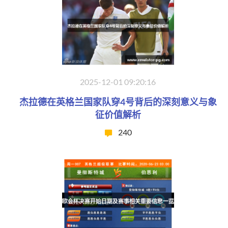
2025-12-01 09:20:16
杰拉德在英格兰国家队穿4号背后的深刻意义与象
征价值解析
240