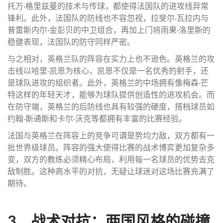
托万·格里兹曼的技术与传球，都使得法国队的进攻线异常
锋利。此外，法国队的防线也不容忽视，拉斐尔·瓦拉内与
普雷斯内尔·金彭贝的中卫组合，再加上门将雨果·洛里斯的
稳健表现，法国队的防守同样严密。
与之相对，英格兰队的阵容在实力上也不逊色。英格兰的攻
击线以哈里·凯恩为核心，凯恩不仅是一名优秀的射手，还
是球队进攻的组织者。此外，英格兰的中场拥有像梅森·芒
特这样的年轻天才，能够为球队提供创造性的进攻机会。而
在防守端，英格兰的后防线也具有较强的硬度，搭档球员如
约翰·斯通斯和卡尔·沃克等都拥有丰富的比赛经验。
法国与英格兰在阵容上的竞争可谓是势均力敌，双方都有一
批世界级球员。阵容的强大使得比赛的战术博弈更加复杂多
变，双方的教练必须精心布局，利用每一名球员的优势去克
敌制胜。这种高水平的对抗，无疑让球迷对这场比赛充满了
期待。
3、战术对抗：两国风格的碰撞