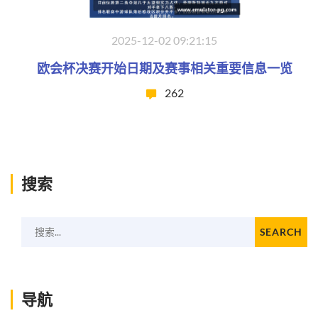
2025-12-02 09:21:15
欧会杯决赛开始日期及赛事相关重要信息一览
262
搜索
搜索...
SEARCH
导航