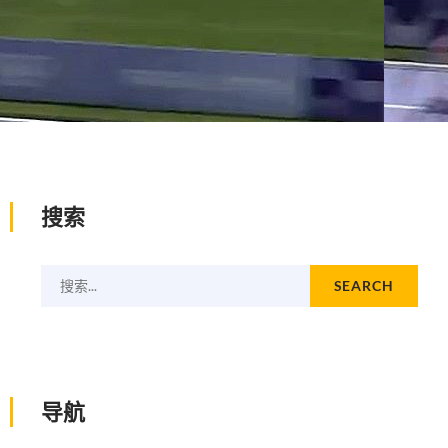
搜索
搜索...
SEARCH
导航