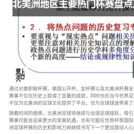
通过对美职联杯赛、美国公开杯、金杯赛以及北美洲杯赛全
赛事不仅在历史上取得了显著的成就，同时也在当今世界足
不仅为北美洲的足球文化提供了平台，也为全球球迷带来了
随着时间的推移，北美洲足球将继续与全球足球接轨，吸引
赛事可能会迎来更大的发展机遇，也有可能在世界杯等国际
洲足球杯赛的历史和影响力将继续书写下一个更加激动人心