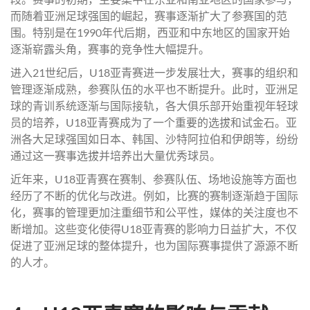
而随着亚洲足球强国的崛起，赛事逐渐扩大了参赛国的范
围。特别是在1990年代后期，西亚和中东地区的国家开始
逐渐崭露头角，赛事的竞争性大幅提升。
进入21世纪后，U18亚青赛进一步发展壮大，赛事的组织和
管理逐渐成熟，参赛队伍的水平也不断提升。此时，亚洲足
球的青训系统逐渐与国际接轨，各大俱乐部开始重视年轻球
员的培养，U18亚青赛成为了一个重要的选拔和试金石。亚
洲各大足球强国如日本、韩国、沙特阿拉伯和伊朗等，纷纷
通过这一赛事选拔并培养出大量优秀球员。
近年来，U18亚青赛在赛制、参赛队伍、场地设施等方面也
经历了不断的优化与改进。例如，比赛的赛制逐渐趋于国际
化，赛事的管理更加注重细节和公平性，媒体的关注度也不
断增加。这些变化使得U18亚青赛的影响力日益扩大，不仅
促进了亚洲足球的整体提升，也为国际赛事提供了源源不断
的人才。