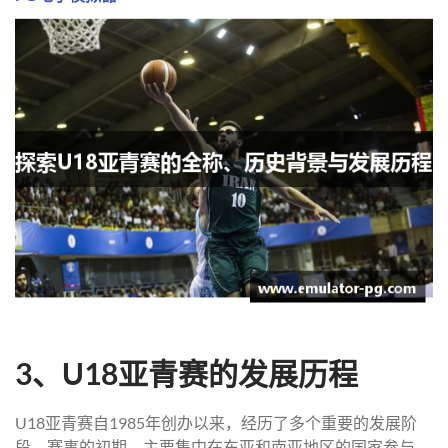
3、U18亚青赛的发展历程
U18亚青赛自1985年创办以来，经历了多个重要的发展阶
段。赛事的初期，主要集中在东亚和南亚地区的国家参与，