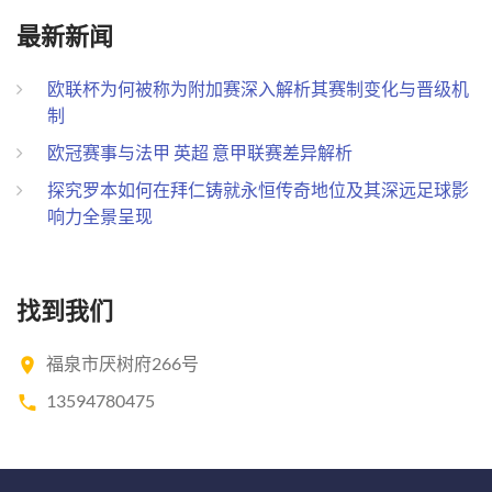
最新新闻
欧联杯为何被称为附加赛深入解析其赛制变化与晋级机
制
欧冠赛事与法甲 英超 意甲联赛差异解析
探究罗本如何在拜仁铸就永恒传奇地位及其深远足球影
响力全景呈现
找到我们
福泉市厌树府266号
13594780475