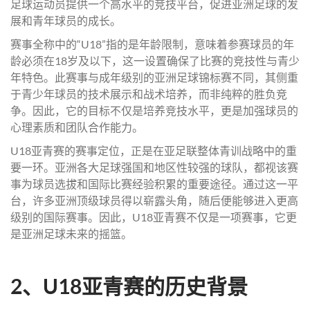
足球运动员提供一个高水平的竞技平台，促进亚洲足球的发
展和青年球员的成长。
赛事全称中的“U18”指的是年龄限制，意味着参赛球员的年
龄必须在18岁及以下，这一设置确保了比赛的竞技性与青少
年特色。此赛事与成年级别的亚洲足球锦标赛不同，其侧重
于青少年球员的技术展示和战术培养，而非纯粹的胜负竞
争。因此，它的目标不仅是培养竞技水平，更是加强球员的
心理素质和团队合作能力。
U18亚青赛的赛事定位，正是在亚足联整体青训战略中的重
要一环。亚洲各大足球强国和地区性较强的球队，都视该赛
事为球员选拔和国际比赛经验积累的重要途径。通过这一平
台，许多亚洲顶级球员得以崭露头角，随后便能够进入更高
级别的国际赛事。因此，U18亚青赛不仅是一项赛事，它更
是亚洲足球未来的摇篮。
2、U18亚青赛的历史背景