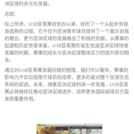
洲足球的多元化发展。
总结：
综上所述，U18亚青赛自创办以来，经历了一个从起步到逐
渐成熟的过程。它不仅为亚洲青年球员提供了一个展示自我
的舞台，更为亚洲足球的发展做出了积极的贡献。从赛事的
起源和历史背景来看，U18亚青赛的诞生恰逢亚洲足球快速
发展的时期，赛事的成长与亚洲足球整体实力的提升密切相
关。
通过对U18亚青赛发展历程的梳理，我们可以看到，赛事的
影响力不仅仅局限于球员的培养，更多的是对整个足球生态
系统的促进。未来，随着亚洲足球的进一步发展，U18亚青
赛必将继续在推动亚洲足球进步、培养更多国际级球员方面
发挥重要作用。