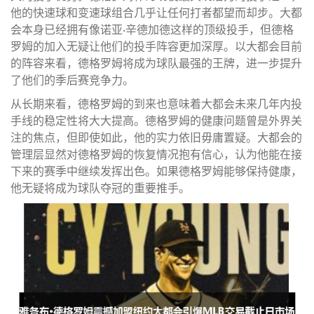
他的快速球和变速球组合几乎让任何打者都望而却步。大都
会本身已经拥有像诺亚·辛德加德这样的顶级投手，但德格
罗姆的加入无疑让他们的投手阵容更加深厚。以大都会目前
的阵容来看，德格罗姆将成为球队最强的王牌，进一步提升
了他们的季后赛竞争力。
从长期来看，德格罗姆的到来也意味着大都会未来几年内投
手线的稳定性将大大提高。德格罗姆的健康问题曾是外界关
注的焦点，但即使如此，他的实力依旧毋庸置疑。大都会的
管理层显然对德格罗姆的恢复情况抱有信心，认为他能在接
下来的赛季中继续发挥出色。如果德格罗姆能够保持健康，
他无疑将成为球队夺冠的重要推手。