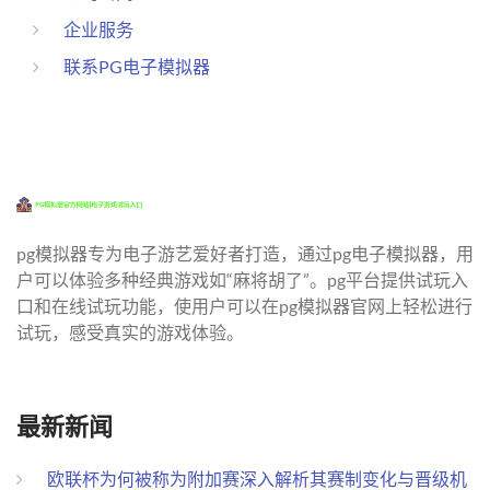
企业服务
联系PG电子模拟器
pg模拟器专为电子游艺爱好者打造，通过pg电子模拟器，用
户可以体验多种经典游戏如“麻将胡了”。pg平台提供试玩入
口和在线试玩功能，使用户可以在pg模拟器官网上轻松进行
试玩，感受真实的游戏体验。
最新新闻
欧联杯为何被称为附加赛深入解析其赛制变化与晋级机