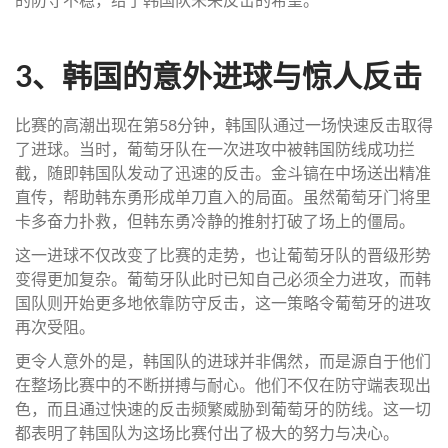
3、韩国的意外进球与惊人反击
比赛的高潮出现在第58分钟，韩国队通过一场快速反击取得
了进球。当时，葡萄牙队在一次进攻中被韩国防线成功拦
截，随即韩国队发动了迅速的反击。金斗镐在中场送出精准
直传，帮助韩东勇形成单刀直入的局面。虽然葡萄牙门将里
卡多奋力扑救，但韩东勇冷静的推射打破了场上的僵局。
这一进球不仅改变了比赛的走势，也让葡萄牙队的晋级形势
变得更加复杂。葡萄牙队此时已知自己必须全力进攻，而韩
国队则开始更多地依靠防守反击，这一策略令葡萄牙的进攻
再次受阻。
更令人意外的是，韩国队的进球并非偶然，而是源自于他们
在整场比赛中的不断拼搏与耐心。他们不仅在防守端表现出
色，而且通过快速的反击频繁威胁到葡萄牙的防线。这一切
都表明了韩国队为这场比赛付出了极大的努力与决心。