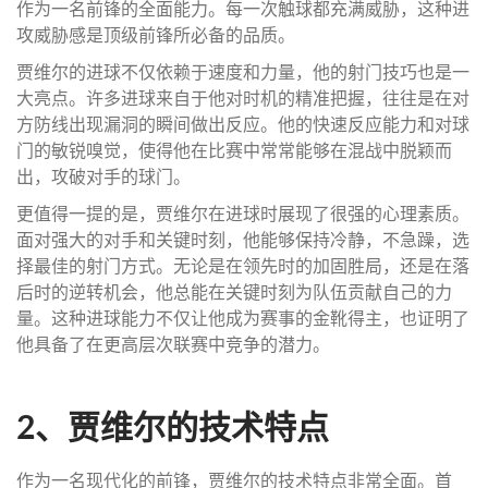
作为一名前锋的全面能力。每一次触球都充满威胁，这种进
攻威胁感是顶级前锋所必备的品质。
贾维尔的进球不仅依赖于速度和力量，他的射门技巧也是一
大亮点。许多进球来自于他对时机的精准把握，往往是在对
方防线出现漏洞的瞬间做出反应。他的快速反应能力和对球
门的敏锐嗅觉，使得他在比赛中常常能够在混战中脱颖而
出，攻破对手的球门。
更值得一提的是，贾维尔在进球时展现了很强的心理素质。
面对强大的对手和关键时刻，他能够保持冷静，不急躁，选
择最佳的射门方式。无论是在领先时的加固胜局，还是在落
后时的逆转机会，他总能在关键时刻为队伍贡献自己的力
量。这种进球能力不仅让他成为赛事的金靴得主，也证明了
他具备了在更高层次联赛中竞争的潜力。
2、贾维尔的技术特点
作为一名现代化的前锋，贾维尔的技术特点非常全面。首