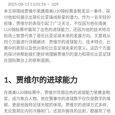
2025-08-11 13:01:16
329
本文将围绕贾维尔荣膺南美U20锦标赛金靴奖这一事件，探
讨他如何展示出哥伦比亚锋线新星的潜力。作为一名年轻的
前锋，贾维尔的表现引起了广泛关注，不仅因为他在南美
U20锦标赛中展现了出色的进球能力，还因为他的技术特点
和场上智慧代表了哥伦比亚足球未来的发展方向。文章将从
四个方面进行详细阐述：贾维尔的进球能力、技术特点、比
赛中的表现以及他对哥伦比亚足球未来的意义。这四个方面
的探讨将帮助我们更好地理解贾维尔的潜力和哥伦比亚足球
在国际舞台上的崭新面貌。
1、贾维尔的进球能力
在南美U20锦标赛中，贾维尔凭借出色的进球能力荣膺金靴
奖，成为焦点人物。他在赛事中的进球数不仅仅是数字的堆
砌，更是他独特足球天赋的体现。贾维尔的进球方式多样，
无论是禁区内的冷静射门，还是外脚背的远射，都展现了他