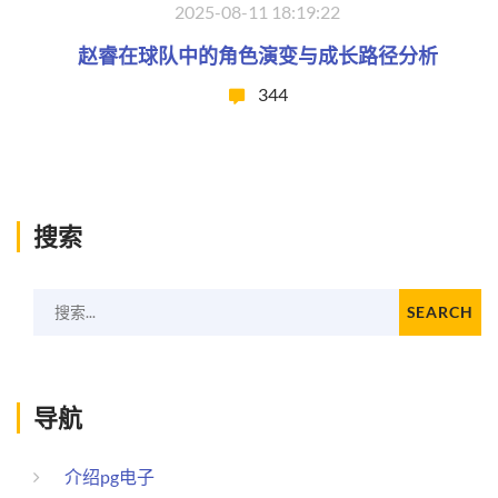
2025-08-11 18:19:22
赵睿在球队中的角色演变与成长路径分析
344
搜索
搜索...
SEARCH
导航
介绍pg电子