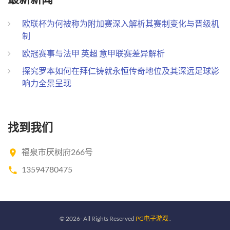
欧联杯为何被称为附加赛深入解析其赛制变化与晋级机
制
欧冠赛事与法甲 英超 意甲联赛差异解析
探究罗本如何在拜仁铸就永恒传奇地位及其深远足球影
响力全景呈现
找到我们
福泉市厌树府266号
13594780475
©
2026
- All Rights Reserved
PG电子游戏
.