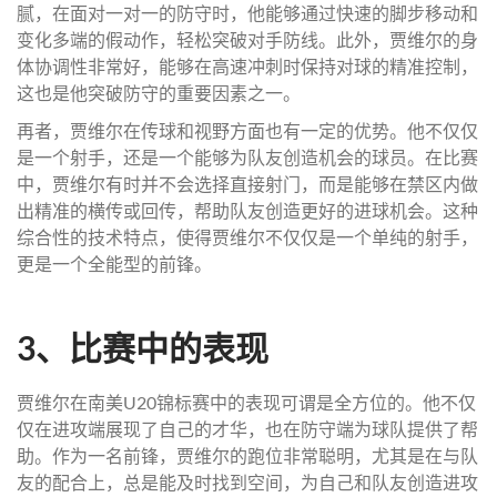
腻，在面对一对一的防守时，他能够通过快速的脚步移动和
变化多端的假动作，轻松突破对手防线。此外，贾维尔的身
体协调性非常好，能够在高速冲刺时保持对球的精准控制，
这也是他突破防守的重要因素之一。
再者，贾维尔在传球和视野方面也有一定的优势。他不仅仅
是一个射手，还是一个能够为队友创造机会的球员。在比赛
中，贾维尔有时并不会选择直接射门，而是能够在禁区内做
出精准的横传或回传，帮助队友创造更好的进球机会。这种
综合性的技术特点，使得贾维尔不仅仅是一个单纯的射手，
更是一个全能型的前锋。
3、比赛中的表现
贾维尔在南美U20锦标赛中的表现可谓是全方位的。他不仅
仅在进攻端展现了自己的才华，也在防守端为球队提供了帮
助。作为一名前锋，贾维尔的跑位非常聪明，尤其是在与队
友的配合上，总是能及时找到空间，为自己和队友创造进攻