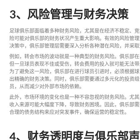
3、风险管理与财务决策
足球俱乐部面临着多种财务风险，尤其是在经济不稳定、竞
险可能对俱乐部的财务状况产生重大影响。有效的风险管理
决策中，俱乐部管理层需要深入分析各种潜在风险，并采取
例如，转会市场的波动就是一种典型的财务风险。俱乐部在
但一旦球员表现不佳或受伤，转会费用的投入就可能无法带
为了避免这一风险，俱乐部在进行球员引进时，必须根据球
出精确的财务决策。同时，俱乐部需要通过多元化的投资组
员，从而减少对外部市场的依赖。
此外，市场环境的变化也是一种不容忽视的财务风险。尤其
收入来源可能大幅度下降，导致财务困境。因此，俱乐部需
合理的债务结构来应对突发事件，确保运营的稳定性。
4、财务透明度与俱乐部