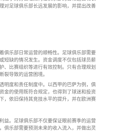
理对足球俱乐部长远发展的影响，并提出改善
着俱乐部日常运营的顺畅性。足球俱乐部需要
或短缺的情况发生。资金调度不仅包括球员薪
护、比赛组织等进行有效控制。只有合理规划
断裂导致的运营困境。
透明度和责任制度中。以西甲的巴萨为例，俱
资金的使用既符合规定，也得到了球迷和投资
下，依旧保持其竞技水平的提升，并在欧洲赛
利益。足球俱乐部不仅要保证眼前赛季的运营
，俱乐部需要预测未来的收入流入，并做出灵