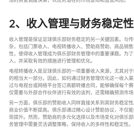
2、收入管理与财务稳定性
收入管理是保证足球俱乐部财务稳定的另一关键因素。与传
杂，包括门票收入、电视转播收入、赞助商赞助、商品销售
性，使得收入管理成为俱乐部财务管理中的重要课题。为了
入，并采取有效的措施进行管理和优化。
电视转播收入是足球俱乐部的一项重要收入来源，尤其对于
的相当大一部分。因此，如何通过财务管理优化这一收入渠
过与电视台或网络平台签订高额转播合同，能够确保每个赛
仅需要与外部合作伙伴进行有效的谈判，还需精确预测市场
另一方面，俱乐部的赞助收入同样直接关系到其财务稳定性
商业价值不断提高。俱乐部通过精心设计赞助协议，不仅能
现提升。然而，赞助商的多元化选择以及市场变化对俱乐部
务管理中需要灵活调整策略，保持收入的多样性和稳定性。