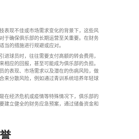
技表现不佳或市场需求变化的背景下，这些风
对于确保俱乐部的长期运营至关重要。在财务
适当的措施进行规避或应对。
引进球员时，往往需要支付高额的转会费用，
来相应的回报，甚至可能成为俱乐部的负担。
员的表现、市场需求以及潜在的伤病风险，做
合来分散风险，例如通过青训系统培养年轻球
是在经济危机或疫情等特殊情况下，俱乐部的
要建立健全的财务应急预案，通过储备资金和
声誉