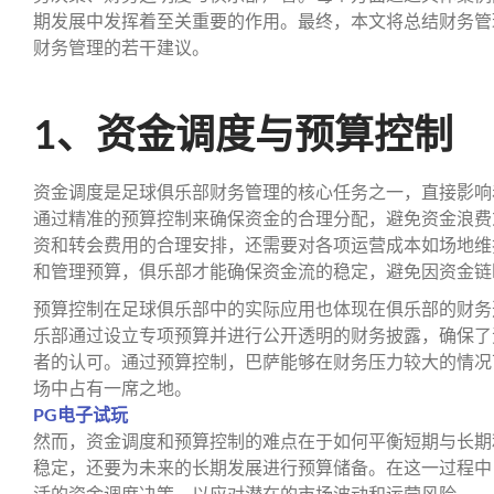
期发展中发挥着至关重要的作用。最终，本文将总结财务管
财务管理的若干建议。
1、资金调度与预算控制
资金调度是足球俱乐部财务管理的核心任务之一，直接影响
通过精准的预算控制来确保资金的合理分配，避免资金浪费
资和转会费用的合理安排，还需要对各项运营成本如场地维
和管理预算，俱乐部才能确保资金流的稳定，避免因资金链
预算控制在足球俱乐部中的实际应用也体现在俱乐部的财务
乐部通过设立专项预算并进行公开透明的财务披露，确保了
者的认可。通过预算控制，巴萨能够在财务压力较大的情况
场中占有一席之地。
PG电子试玩
然而，资金调度和预算控制的难点在于如何平衡短期与长期
稳定，还要为未来的长期发展进行预算储备。在这一过程中
活的资金调度决策，以应对潜在的市场波动和运营风险。