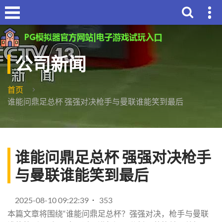
公司新闻
首页
谁能问鼎足总杯 强强对决枪手与曼联谁能笑到最后
谁能问鼎足总杯 强强对决枪手
与曼联谁能笑到最后
2025-08-10 09:22:39
353
本篇文章将围绕“谁能问鼎足总杯？强强对决，枪手与曼联