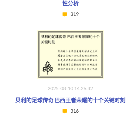
性分析
319
2025-08-10 14:26:42
贝利的足球传奇 巴西王者荣耀的十个关键时刻
316