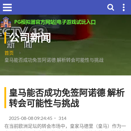
公司新闻
首页
皇马能否成功免签阿诺德 解析转会可能性与挑战
皇马能否成功免签阿诺德 解析
转会可能性与挑战
2025-08-08 09:24:45
314
在当前欧洲足坛的转会市场中，皇家马德里（皇马）作为一