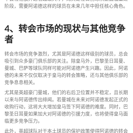
阶段，需要阿诺德这样的球员在未来几年中担任核心角色。
4、转会市场的现状与其他竞争
者
转会市场的竞争激烈，尤其是阿诺德这样级别的球员，总会
吸引到众多豪门俱乐部的关注。除皇马外，巴黎圣日耳曼、
曼城、巴萨等球队同样可能对阿诺德产生兴趣。因此，阿诺
德的未来不仅仅取决于皇马的转会策略，还与其他俱乐部的
竞争息息相关。
尤其是英超豪门曼城，他们的右后卫位置并不稳定，且长期
以来与阿诺德传出绯闻。若曼城在未来对阿诺德发起正式的
收购行动，这将大大增加皇马签下阿诺德的难度。同时，巴
黎圣日耳曼如果加大对阿诺德的引援力度，也将使得皇马面
临更多竞争压力。
此外，英超球队对于本土球员的保护政策使得阿诺德的转会