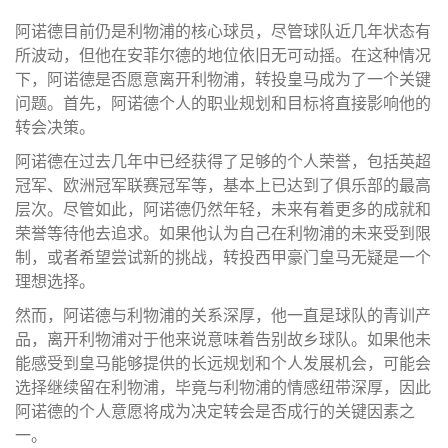
阿诺德目前仍是利物浦的核心球员，尽管球队近几年状态有
所波动，但他在安菲尔德的地位依旧无可动摇。在这种情况
下，阿诺德是否愿意离开利物浦，转投皇马成为了一个关键
问题。首先，阿诺德个人的职业规划和目标将直接影响他的
转会决策。
阿诺德在过去几年中已经获得了足够的个人荣誉，包括英超
冠军、欧洲冠军联赛冠军等，基本上已达到了俱乐部的最高
层次。尽管如此，阿诺德仍然年轻，未来有着更多的成就和
荣誉等待他去追求。如果他认为自己在利物浦的未来受到限
制，或者希望尝试新的挑战，转投西甲豪门皇马无疑是一个
理想选择。
然而，阿诺德与利物浦的关系深厚，他一直是球队的青训产
品，离开利物浦对于他来说意味着告别故乡球队。如果他未
能感受到皇马能够提供的长远规划和个人发展机会，可能会
选择继续留在利物浦，毕竟与利物浦的情感纽带深厚，因此
阿诺德的个人意愿将成为决定转会是否成行的关键因素之
一。