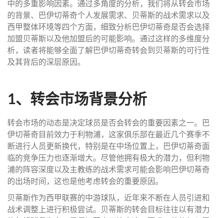
中的多重影响因素。通过多角度的分析，我们将从转会市场
的背景、巴伊切蒂奇个人发展需求、贝蒂斯的战术需求以及
西甲整体环境等四个方面，细致分析巴伊切蒂奇是否会选择
加盟贝蒂斯以及他加盟后的可能影响。通过这样的多维度分
析，读者将能够全面了解巴伊切蒂奇转会到贝蒂斯的可行性
及其背后的深层原因。
1、转会市场背景分析
转会市场的动态是决定球员是否会转会的重要因素之一。巴
伊切蒂奇目前效力于利物浦，这家俱乐部在最近几个赛季不
断进行人员更新换代，特别是在中场位置上，巴伊切蒂奇面
临的竞争压力也逐渐增大。尽管他拥有极大的潜力，但利物
浦的阵容深度以及主教练的战术需求可能会影响巴伊切蒂奇
的出场时间，这也是他考虑转会的重要原因。
贝蒂斯作为西甲联赛的中游球队，近年来不断在人员引进和
战术调整上进行积极尝试。贝蒂斯的转会目标往往以有潜力