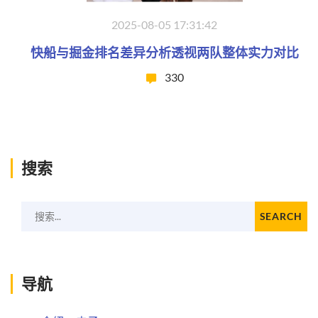
2025-08-05 17:31:42
快船与掘金排名差异分析透视两队整体实力对比
330
搜索
搜索...
SEARCH
导航