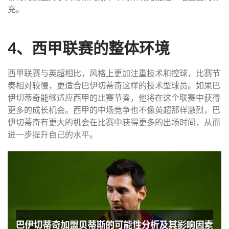
充。
4、西甲联赛的整体环境
西甲联赛与英超相比，风格上更加注重技术和控球，比赛节
奏相对较慢，更适合巴伊切蒂奇这样的技术型球员。如果巴
伊切蒂奇能够适应西甲的比赛节奏，他将在这个联赛中获得
更多的成长机会。西甲的中场竞争也不像英超那样激烈，巴
伊切蒂奇有更大的机会在比赛中获得更多的出场时间，从而
进一步提升自己的水平。