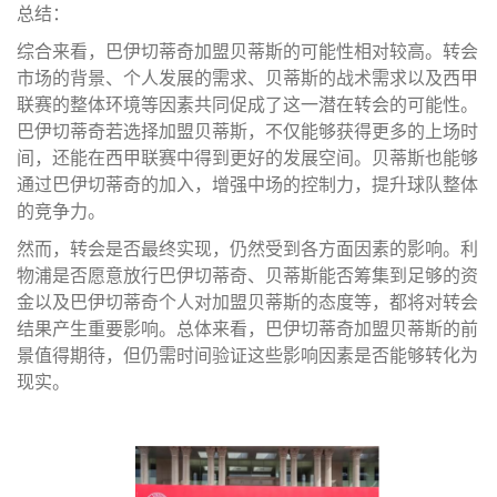
总结：
综合来看，巴伊切蒂奇加盟贝蒂斯的可能性相对较高。转会
市场的背景、个人发展的需求、贝蒂斯的战术需求以及西甲
联赛的整体环境等因素共同促成了这一潜在转会的可能性。
巴伊切蒂奇若选择加盟贝蒂斯，不仅能够获得更多的上场时
间，还能在西甲联赛中得到更好的发展空间。贝蒂斯也能够
通过巴伊切蒂奇的加入，增强中场的控制力，提升球队整体
的竞争力。
然而，转会是否最终实现，仍然受到各方面因素的影响。利
物浦是否愿意放行巴伊切蒂奇、贝蒂斯能否筹集到足够的资
金以及巴伊切蒂奇个人对加盟贝蒂斯的态度等，都将对转会
结果产生重要影响。总体来看，巴伊切蒂奇加盟贝蒂斯的前
景值得期待，但仍需时间验证这些影响因素是否能够转化为
现实。