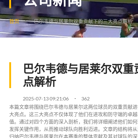
首页
巴尔韦德与居莱尔双重贡献下的三大亮点解析
巴尔韦德与居莱尔双重
点解析
2025-07-13 09:21:06
362
本篇文章将围绕巴尔韦德与居莱尔这两位球员的双重贡献进
大亮点。这三大亮点不仅体现了他们在进攻和防守端的卓越
值。通过对四个方面的深入剖析，我们将详细阐述他们如何
发挥关键作用，从而推动球队向胜利迈进。文章的结构将从
归纳巴尔韦德与居莱尔在本赛季的整体贡献及其对球队的深