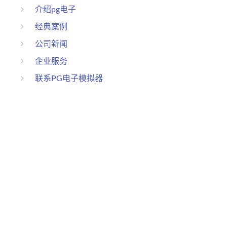
介绍pg电子
经典案例
公司新闻
企业服务
联系PG电子模拟器