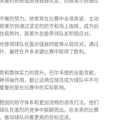
关键的抢断或进球鼓舞队友，而居莱尔则通过
不懈的努力。他常常在比赛中全场奔波，主动
居莱尔则通过坚定的防守和场上指挥，成为后
住局势时，居莱尔总能带领队友积极应对。
也使得球队在面对强敌时能够从容应对。通过
升，最终在许多关键比赛中取得了胜利。
势和整体实力的提升。巴尔韦德的全能贡献，
神领袖作用，都让这两位球员成为球队中不可
重要的是在比赛中的实际影响。
稳固的防守体系和更加流畅的进攻打法。他们
球队在激烈的竞争中脱颖而出。在未来的比赛
，推动球队向着更高的目标迈进。