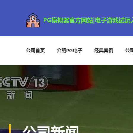
公司首页
介绍PG电子
经典案例
公
公司新闻