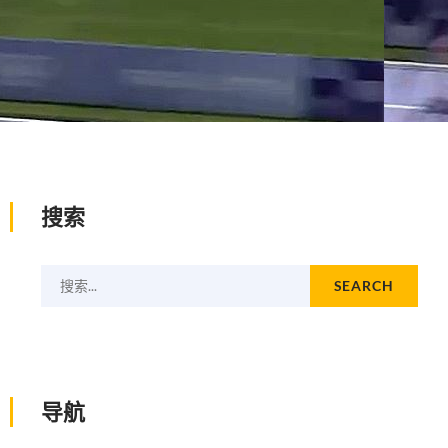
搜索
搜索...
SEARCH
导航