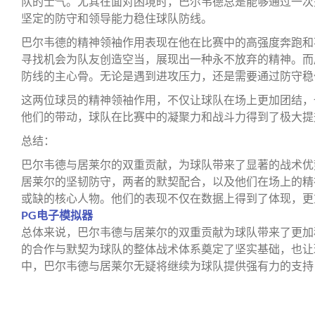
队的士气。尤其在面对困境时，巴尔韦德总是能够通过一次
坚定的防守和领导能力稳住球队防线。
巴尔韦德的精神领袖作用表现在他在比赛中的高强度奔跑和
寻找机会为队友创造空当，展现出一种永不放弃的精神。而
防线的主心骨。无论是遇到进攻压力，还是需要通过防守稳
这两位球员的精神领袖作用，不仅让球队在场上更加团结，
他们的带动，球队在比赛中的凝聚力和战斗力得到了极大提
总结：
巴尔韦德与居莱尔的双重贡献，为球队带来了显著的战术优
居莱尔的坚韧防守，两者的默契配合，以及他们在场上的精
或缺的核心人物。他们的表现不仅在数据上得到了体现，更
PG电子模拟器
总体来说，巴尔韦德与居莱尔的双重贡献为球队带来了更加
的合作与默契为球队的整体战术体系奠定了坚实基础，也让
中，巴尔韦德与居莱尔无疑将继续为球队提供强有力的支持