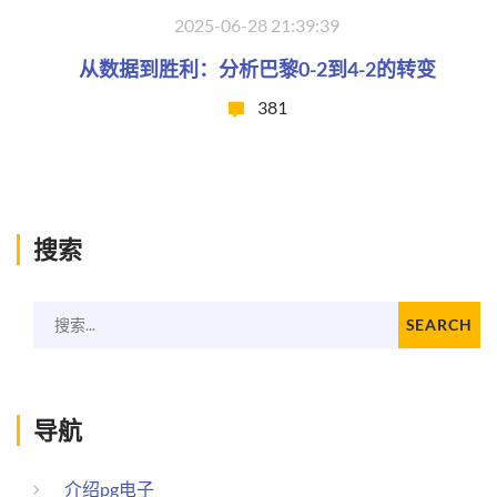
2025-06-28 21:39:39
从数据到胜利：分析巴黎0-2到4-2的转变
381
搜索
搜索...
SEARCH
导航
介绍pg电子