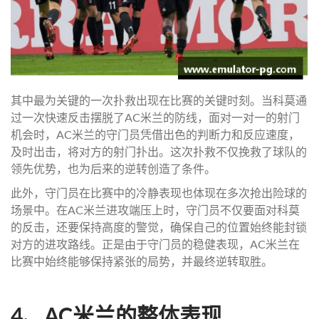
其中最为关键的一次扑救出现在比赛的关键时刻。当科莫通
过一次快速反击摆脱了AC米兰的防线，面对一对一的射门
机会时，AC米兰的守门员凭借出色的判断力和反应速度，
及时出击，将对方的射门扑出。这次扑救不仅挽救了球队的
领先优势，也为后来的逆转创造了条件。
此外，守门员在比赛中的冷静表现也体现在多次抢出险球的
场景中。在AC米兰进攻端压上时，守门员不仅要面对科莫
的反击，还要保持高度的警觉，确保自己的位置始终能封锁
对方的进攻路线。正是由于守门员的稳健表现，AC米兰在
比赛中始终能够保持紧张的局势，并最终逆转取胜。
4、AC米兰的整体表现