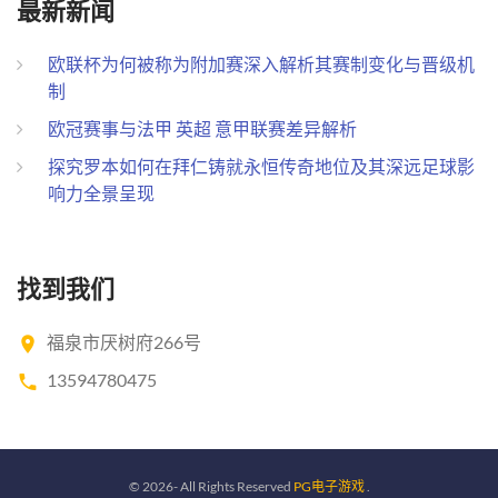
最新新闻
欧联杯为何被称为附加赛深入解析其赛制变化与晋级机
制
欧冠赛事与法甲 英超 意甲联赛差异解析
探究罗本如何在拜仁铸就永恒传奇地位及其深远足球影
响力全景呈现
找到我们
福泉市厌树府266号
13594780475
©
2026
- All Rights Reserved
PG电子游戏
.