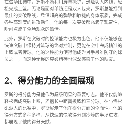
在这场比赛中，罗斯不断利用屏幕掩护，迅速切入内线，轻
松完成上篮。无论是面对单防还是双人包夹，罗斯总能找到
最佳的突破路线，凭借超高的弹跳和敏捷的身体素质，完成
各种高难度的进攻动作。他的每一次突破都充满了观赏性，
瞬间点燃了全场观众的热情。
此外，罗斯在突破时的控球能力也极为出色。他不仅能够在
快速突破中保持对篮球的绝对控制，更能在空中完成精准的
上篮或者传球。他的这种能力使得他成为对手最难防守的球
员之一，而这种无畏的突破精神也深深感染了他的队友。
2、得分能力的全面展现
罗斯的得分能力是他作为超级明星的重要标志。他不仅能够
轻松完成突破上篮，还擅长中距离投篮和三分球。在与洛杉
矶湖人的比赛中，罗斯展示了他在得分方面的全面性。他的
得分方式多种多样，从快速的快攻得分到冷静的半场进攻，
都展现了他的得分天赋。