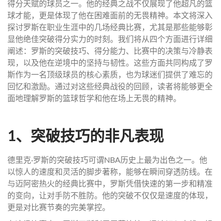
得分天赋的球员之一。他的经典之战不仅展现了他超凡的篮
球才能，更是体现了他在困难面前的无畏精神。本文将深入
探讨罗斯在职业生涯中的几场经典比赛，尤其是那些能够彰
显他绝佳突破得分实力的时刻。我们将从四个方面进行详细
阐述：罗斯的突破技巧、得分能力、比赛中的决策与冷静表
现，以及他在逆境中的坚持与韧性。这些方面共同构成了罗
斯作为一名顶级球员的核心素质，也为球迷们提供了难忘的
回忆和激励。通过对这些经典战役的回顾，读者将能够更全
面地理解罗斯的篮球哲学和他在场上无畏的精神。
1、突破技巧的非凡表现
德里克·罗斯的突破技巧可谓NBA历史上最为出色之一。他
以惊人的速度和灵活的脚步著称，能够在瞬间穿透防线。在
与迈阿密热火的经典比赛中，罗斯凭借快速的第一步和精准
的变向，让对手防不胜防。他的突破不仅仅是速度的体现，
更是对比赛节奏的完美掌控。