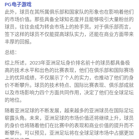
PG电子游戏
此外，球员在其所属俱乐部和国家队的形象也在影响着他们
的市场价值。那些具备全球知名度并且能够吸引大量粉丝的
球员，往往会成为转会市场上的抢手货。对于俱乐部而言，
签下这样的球员不仅能提高球队实力，还能在商业方面带来
丰厚的回报。
总结：
综上所述，2023年亚洲足坛身价排名前十的球员都具备极
高的技术水平和出色的比赛表现，他们在俱乐部和国际赛场
上的优异成绩，不仅展示了个人的实力，也推动了他们的身
价不断攀升。球员的技术特点、国际比赛表现、俱乐部成就
以及市场影响力四个方面共同作用，决定了他们在全球足坛
的地位。
随着亚洲足球的不断发展，越来越多的亚洲球员在国际足坛
崭露头角。未来，亚洲足球的市场价值还将继续上升，球员
的身价也将随着他们在比赛中的表现和商业价值的提升而不
断攀升。可以预见，亚洲足坛将在全球足球市场中占据更加