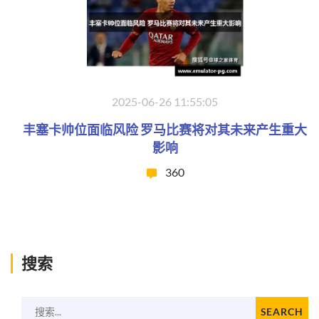
2025-06-26 11:55:05
丰塞卡帅位面临风险 罗马比赛将对其未来产生重大
影响
360
搜索
搜索...
SEARCH