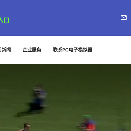
司新闻
企业服务
联系PG电子模拟器