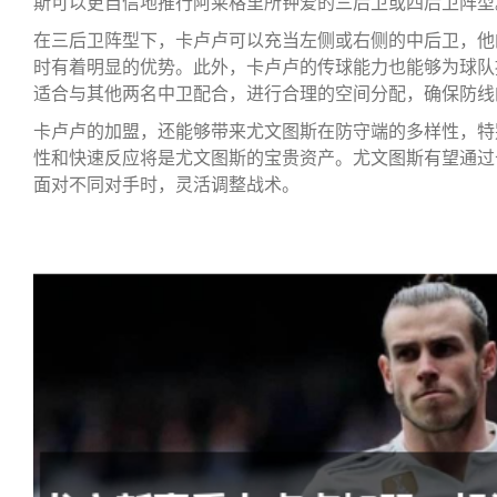
斯可以更自信地推行阿莱格里所钟爱的三后卫或四后卫阵型
在三后卫阵型下，卡卢卢可以充当左侧或右侧的中后卫，他
时有着明显的优势。此外，卡卢卢的传球能力也能够为球队
适合与其他两名中卫配合，进行合理的空间分配，确保防线
卡卢卢的加盟，还能够带来尤文图斯在防守端的多样性，特
性和快速反应将是尤文图斯的宝贵资产。尤文图斯有望通过
面对不同对手时，灵活调整战术。