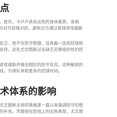
特点
。首先，卡卢卢具有出色的身体素质，身高
地与对方前锋对抗，避免对方通过高球进攻威胁
后卫，他不仅防守稳健，且具备一定的控球和
支持，这在尤文图斯过去缺乏足够组织性的防
进攻威胁并做出相应的防守反应。这种敏锐的
线，为球队争取更多的控球时间。
战术体系的影响
尤文图斯主帅阿莱格里一直以来强调防守的稳
的补充。凭借他在防线上的出色表现，尤文图