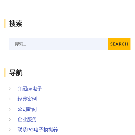
搜索
搜索...
SEARCH
导航
介绍pg电子
经典案例
公司新闻
企业服务
联系PG电子模拟器