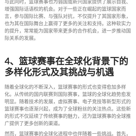
与此同时，篮球赛事也为弱国或新兴国家提供了展示自我、
增强国际话语权的机会。对于一些正在崛起的篮球国家而
言，参与国际比赛、与强队对抗，不仅提升了其国家形象，
也为其在国际舞台上赢得了更多的关注和支持。这种软实力
的提升，常常能为国家带来更多的合作机会，进一步推动国
际关系的发展。
4、篮球赛事在全球化背景下的
多样化形式及其挑战与机遇
随着全球化的不断深入，篮球赛事的形式也变得愈加多样
化。从传统的国内联赛到国际赛事，篮球的全球化趋势愈发
明显。随着技术的发展，虚拟赛事、电子竞技等新型形式的
篮球赛事也逐渐兴起，成为了全球粉丝的关注热点。这些新
的形式不仅延续了传统赛事的魅力，还为篮球赛事的全球推
广提供了更多创新的渠道。
然而，篮球赛事的全球化进程中也伴随着一些挑战。首先，