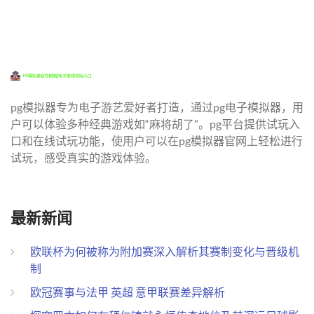
pg模拟器专为电子游艺爱好者打造，通过pg电子模拟器，用
户可以体验多种经典游戏如“麻将胡了”。pg平台提供试玩入
口和在线试玩功能，使用户可以在pg模拟器官网上轻松进行
试玩，感受真实的游戏体验。
最新新闻
欧联杯为何被称为附加赛深入解析其赛制变化与晋级机
制
欧冠赛事与法甲 英超 意甲联赛差异解析