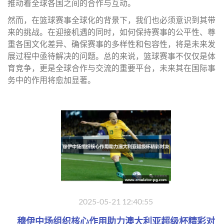
推动着全球各国之间的合作与互动。
然而，在篮球赛事全球化的背景下，我们也必须意识到其带
来的挑战。在迎接机遇的同时，如何保持赛事的公平性、尊
重各国文化差异、确保赛事的多样性和包容性，将是未来发
展过程中亟待解决的问题。总的来说，篮球赛事不仅仅是体
育竞争，更是全球合作与交流的重要平台，未来其在国际事
务中的作用将愈加显著。
2025-05-21 12:40:55
穆伊中场组织核心作用助力澳大利亚超级杯精彩对