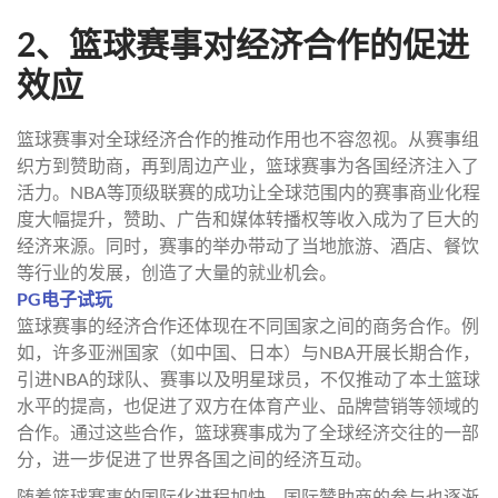
2、篮球赛事对经济合作的促进
效应
篮球赛事对全球经济合作的推动作用也不容忽视。从赛事组
织方到赞助商，再到周边产业，篮球赛事为各国经济注入了
活力。NBA等顶级联赛的成功让全球范围内的赛事商业化程
度大幅提升，赞助、广告和媒体转播权等收入成为了巨大的
经济来源。同时，赛事的举办带动了当地旅游、酒店、餐饮
等行业的发展，创造了大量的就业机会。
PG电子试玩
篮球赛事的经济合作还体现在不同国家之间的商务合作。例
如，许多亚洲国家（如中国、日本）与NBA开展长期合作，
引进NBA的球队、赛事以及明星球员，不仅推动了本土篮球
水平的提高，也促进了双方在体育产业、品牌营销等领域的
合作。通过这些合作，篮球赛事成为了全球经济交往的一部
分，进一步促进了世界各国之间的经济互动。
随着篮球赛事的国际化进程加快，国际赞助商的参与也逐渐