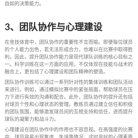
自如的决策能力。
3、团队协作与心理建设
在竞技体育中，团队协作的重要性不言而喻。即便每位球员
的个人能力出色，若无法形成合力，也难以在比赛中取得胜
利。因此，提升团队协作能力是现代球队训练的核心目标之
一。科学训练在这一方面的应用，不仅体现在技能与战术的
融合上，更包括了心理建设和团队精神的塑造。
团队协作训练可以通过一系列针对性的集体训练和团队活动
来进行。例如，通过模拟比赛中的紧张局面，帮助球员在压
力下进行有效的沟通和配合。此外，团队协作的提升还包括
对球员个性和心理状态的管理。教练员通过建立信任和积极
的团队氛围，能够激发球员间的互相支持和信任，进而提升
球队的凝聚力和战斗力。
心理建设在团队协作中的作用也不容忽视。在高强度的比赛
中，球员容易出现焦虑、失误等情况，这时良好的心理素质