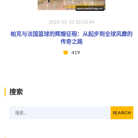
2025-05-13 16:53:44
帕克与法国篮球的辉煌征程：从起步到全球风靡的
传奇之路
419
搜索
搜索...
SEARCH