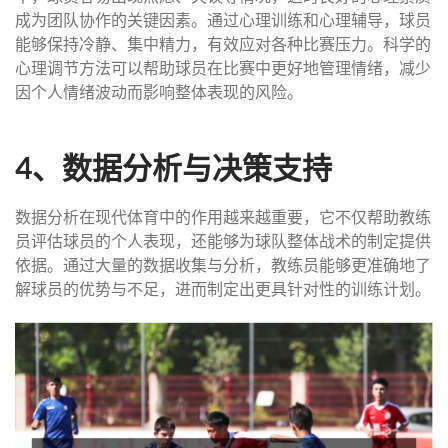
成为团队协作的关键因素。通过心理训练和心理辅导，球员
能够保持冷静、集中精力，有效应对各种比赛压力。科学的
心理调节方法可以帮助球员在比赛中更好地管理情绪，减少
因个人情绪波动而影响整体表现的风险。
4、数据分析与决策支持
数据分析在现代体育中的作用越来越重要，它不仅帮助教练
员评估球员的个人表现，还能够为球队整体战术的制定提供
依据。通过大量的数据收集与分析，教练员能够更准确地了
解球员的优势与不足，进而制定出更具针对性的训练计划。