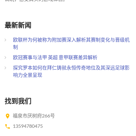
最新新闻
欧联杯为何被称为附加赛深入解析其赛制变化与晋级机
制
欧冠赛事与法甲 英超 意甲联赛差异解析
探究罗本如何在拜仁铸就永恒传奇地位及其深远足球影
响力全景呈现
找到我们
福泉市厌树府266号
13594780475