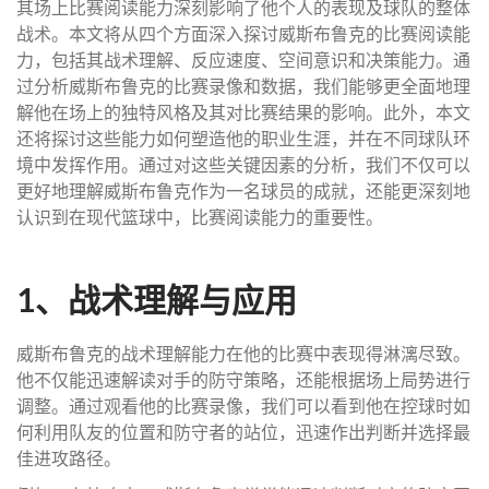
其场上比赛阅读能力深刻影响了他个人的表现及球队的整体
战术。本文将从四个方面深入探讨威斯布鲁克的比赛阅读能
力，包括其战术理解、反应速度、空间意识和决策能力。通
过分析威斯布鲁克的比赛录像和数据，我们能够更全面地理
解他在场上的独特风格及其对比赛结果的影响。此外，本文
还将探讨这些能力如何塑造他的职业生涯，并在不同球队环
境中发挥作用。通过对这些关键因素的分析，我们不仅可以
更好地理解威斯布鲁克作为一名球员的成就，还能更深刻地
认识到在现代篮球中，比赛阅读能力的重要性。
1、战术理解与应用
威斯布鲁克的战术理解能力在他的比赛中表现得淋漓尽致。
他不仅能迅速解读对手的防守策略，还能根据场上局势进行
调整。通过观看他的比赛录像，我们可以看到他在控球时如
何利用队友的位置和防守者的站位，迅速作出判断并选择最
佳进攻路径。