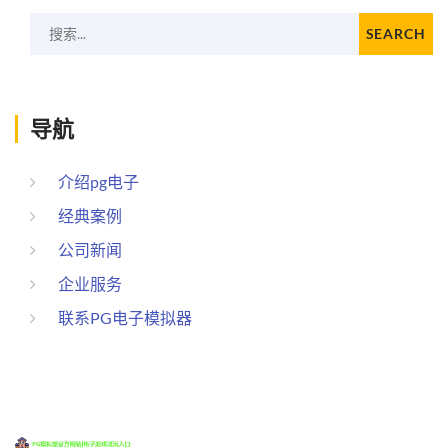
搜索...
SEARCH
导航
介绍pg电子
经典案例
公司新闻
企业服务
联系PG电子模拟器