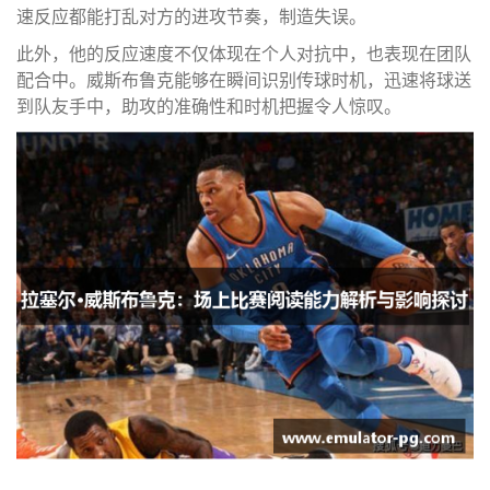
速反应都能打乱对方的进攻节奏，制造失误。
此外，他的反应速度不仅体现在个人对抗中，也表现在团队
配合中。威斯布鲁克能够在瞬间识别传球时机，迅速将球送
到队友手中，助攻的准确性和时机把握令人惊叹。