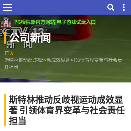
公司新闻
首页
斯特林推动反歧视运动成效显著 引领体育界变革与社会责
任担当
斯特林推动反歧视运动成效显
著 引领体育界变革与社会责任
担当