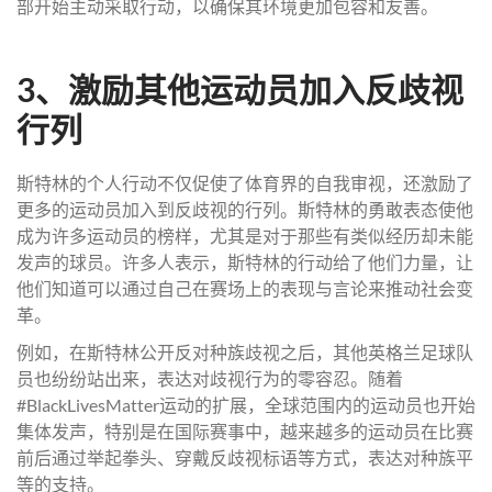
部开始主动采取行动，以确保其环境更加包容和友善。
3、激励其他运动员加入反歧视
行列
斯特林的个人行动不仅促使了体育界的自我审视，还激励了
更多的运动员加入到反歧视的行列。斯特林的勇敢表态使他
成为许多运动员的榜样，尤其是对于那些有类似经历却未能
发声的球员。许多人表示，斯特林的行动给了他们力量，让
他们知道可以通过自己在赛场上的表现与言论来推动社会变
革。
例如，在斯特林公开反对种族歧视之后，其他英格兰足球队
员也纷纷站出来，表达对歧视行为的零容忍。随着
#BlackLivesMatter运动的扩展，全球范围内的运动员也开始
集体发声，特别是在国际赛事中，越来越多的运动员在比赛
前后通过举起拳头、穿戴反歧视标语等方式，表达对种族平
等的支持。