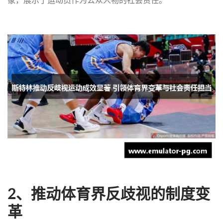
2、推动体育界反歧视的制度变
革