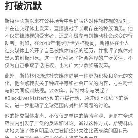
打破沉默
斯特林长期以来在公共场合中明确表达对种族歧视的反对，
并在社交媒体上发声，直接挑战了长期存在的种族偏见。他
不仅是被歧视的受害者，还是积极参与到推动社会改变的行
动者。例如，在2018年俄罗斯世界杯期间，斯特林在个人
社交媒体上公开了自己被媒体歧视的经历，并批评了媒体对
黑人的刻板印象。这一举动引起了社会各界的广泛关注，不
仅为自己争取了话语权，也为广大少数族裔发声。
此外，斯特林也通过社交媒体倡导一种更为积极和多元的文
化，他频繁转发关于种族平等和社会正义的内容，号召粉丝
与他共同反对歧视。2020年，斯特林参与发起了
#BlackLivesMatter运动的声援行动，通过线上和线下的活
动，进一步推动了全球范围内对种族问题的讨论。
他的社交媒体发声，不仅仅是单纯的情感宣泄，更是在全球
范围内引发了广泛的反思和讨论。通过这种方式，斯特林成
功地突破了体育明星以往被期望只关注比赛成绩的固有形
象，展示了运动员作为公众人物的社会责任。