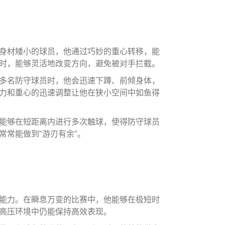
身材矮小的球员，他通过巧妙的重心转移，能
时，能够灵活地改变方向，避免被对手拦截。
多名防守球员时，他会迅速下蹲、前倾身体，
力和重心的迅速调整让他在狭小空间中如鱼得
能够在短距离内进行多次触球，使得防守球员
常能做到“游刃有余”。
能力。在瞬息万变的比赛中，他能够在极短时
高压环境中仍能保持高效表现。