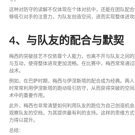
这种对防守的读解不仅体现在个体对抗中，还能在团队配合
够吸引对手的注意力，为队友创造空间，进而实现整体进攻
4、与队友的配合与默契
梅西的突破技艺不仅依靠个人能力，也离不开与队友之间的
与互动，使得整体进攻更加流畅。在比赛中，梅西常常通过
战术。
例如，在巴萨时期，梅西与伊涅斯塔的配合成为经典。两人
时常常利用伊涅斯塔的跑动吸引防守，从而获得突破的空间
术中的重要作用。
此外，梅西也非常清楚如何利用队友的跑位为自己创造机会
观察队友的空档，为其提供最有利的支持。这样的思维方式
力得以提升。
总结：