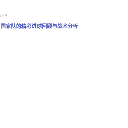
5:59
西国家队的精彩进球回顾与战术分析