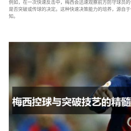
例如，在一次快速反击中，梅西会迅速观察前方防守球员的
是否突破或传球的决定。这种快速决策能力的培养，源自于
知。