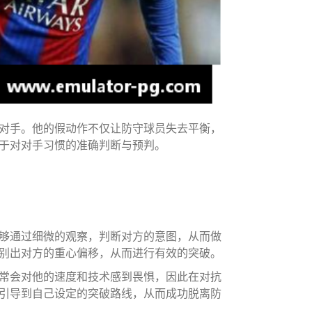
对手。他的假动作不仅让防守球员失去平衡，
于对对手习惯的准确判断与预判。
够通过细微的观察，判断对方的意图，从而做
别出对方的重心偏移，从而进行有效的突破。
常会对他的速度和技术感到畏惧，因此在对抗
引导到自己设定的突破路线，从而成功脱离防