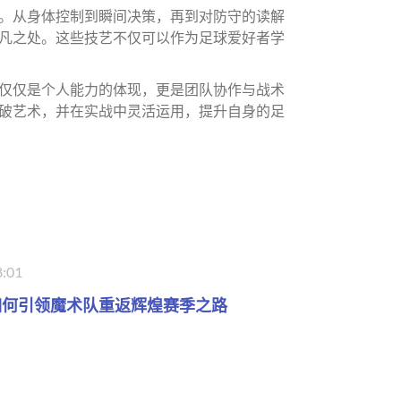
。从身体控制到瞬间决策，再到对防守的读解
凡之处。这些技艺不仅可以作为足球爱好者学
仅仅是个人能力的体现，更是团队协作与战术
破艺术，并在实战中灵活运用，提升自身的足
8:01
如何引领魔术队重返辉煌赛季之路