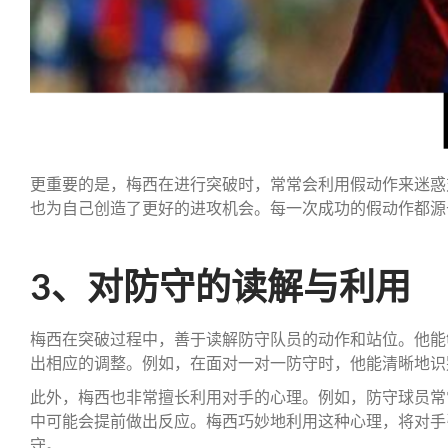
更重要的是，梅西在进行突破时，常常会利用假动作来迷惑
也为自己创造了更好的进攻机会。每一次成功的假动作都源
3、对防守的读解与利用
梅西在突破过程中，善于读解防守队员的动作和站位。他能
出相应的调整。例如，在面对一对一防守时，他能清晰地识
此外，梅西也非常擅长利用对手的心理。例如，防守球员常
中可能会提前做出反应。梅西巧妙地利用这种心理，将对手
守。