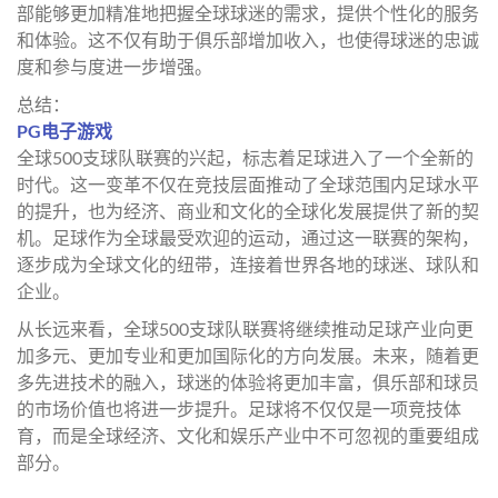
部能够更加精准地把握全球球迷的需求，提供个性化的服务
和体验。这不仅有助于俱乐部增加收入，也使得球迷的忠诚
度和参与度进一步增强。
总结：
PG电子游戏
全球500支球队联赛的兴起，标志着足球进入了一个全新的
时代。这一变革不仅在竞技层面推动了全球范围内足球水平
的提升，也为经济、商业和文化的全球化发展提供了新的契
机。足球作为全球最受欢迎的运动，通过这一联赛的架构，
逐步成为全球文化的纽带，连接着世界各地的球迷、球队和
企业。
从长远来看，全球500支球队联赛将继续推动足球产业向更
加多元、更加专业和更加国际化的方向发展。未来，随着更
多先进技术的融入，球迷的体验将更加丰富，俱乐部和球员
的市场价值也将进一步提升。足球将不仅仅是一项竞技体
育，而是全球经济、文化和娱乐产业中不可忽视的重要组成
部分。