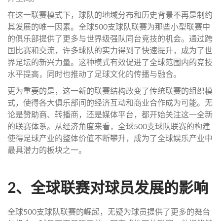
在这一联赛模式下，球队的地域分布和历史背景不再是制约
其发展的唯一因素。全球500支球队联赛为那些小型联赛中
的俱乐部提供了更多与世界级强队同台竞技的机会。通过跨
国比赛和交流，许多球队的实力得到了快速提升，成为了世
界足坛的新兴力量。这种模式有效促进了全球范围内的竞技
水平提高，同时也推动了足球文化的传播与融合。
更为重要的是，这一新的联赛结构改变了传统联赛的组织模
式，使得各大俱乐部间的经济互动和商业合作成为可能。无
论是赞助商、转播商，还是媒体平台，都开始关注这一全新
的联赛体系。从经济角度来看，全球500支球队联赛的构建
使得足球产业的整体价值不断攀升，成为了全球娱乐产业中
最具潜力的板块之一。
2、全球联赛对球员发展的影响
全球500支球队联赛的崛起，无疑为球员提供了更多的舞台