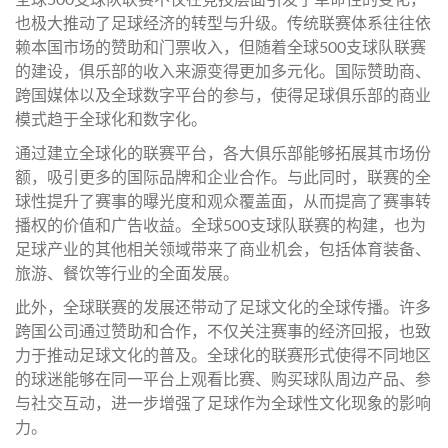
也极大推动了足球经济的转型与升级。传统联赛体系往往依
赖本国市场的赞助和门票收入，但随着全球500支球队联赛
的建设，俱乐部的收入来源变得更加多元化。国际赞助商、
跨国媒体以及全球数字平台的参与，使得足球俱乐部的商业
模式趋于全球化和数字化。
通过建立全球化的联赛平台，各大俱乐部能够拓展其市场份
额，吸引更多的国际品牌和企业合作。与此同时，联赛的全
球性提升了赛事的曝光度和观众覆盖面，从而提高了赛事转
播权的价值和广告收益。全球500支球队联赛的构建，也为
足球产业的其他相关领域带来了商业机会，包括体育装备、
旅游、餐饮等行业的全面发展。
此外，全球联赛的发展还带动了足球文化的全球传播。许多
跨国公司通过赞助和合作，不仅关注赛事的经济回报，也致
力于推动足球文化的普及。全球化的联赛形式使得不同地区
的球迷能够在同一平台上观看比赛、购买球队周边产品、参
与社交互动，进一步增强了足球作为全球性文化现象的影响
力。