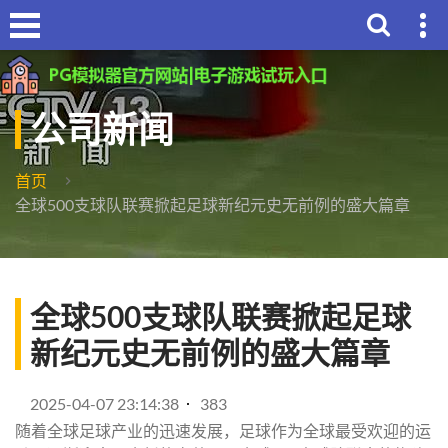
公司新闻
首页
全球500支球队联赛掀起足球新纪元史无前例的盛大篇章
全球500支球队联赛掀起足球
新纪元史无前例的盛大篇章
2025-04-07 23:14:38
383
随着全球足球产业的迅速发展，足球作为全球最受欢迎的运