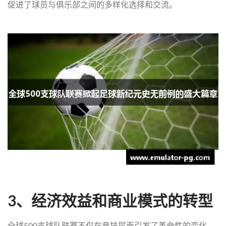
促进了球员与俱乐部之间的多样化选择和交流。
3、经济效益和商业模式的转型
全球500支球队联赛不仅在竞技层面引发了革命性的变化，