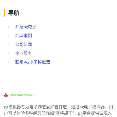
导航
介绍pg电子
经典案例
公司新闻
企业服务
联系PG电子模拟器
pg模拟器专为电子游艺爱好者打造，通过pg电子模拟器，用
户可以体验多种经典游戏如“麻将胡了”。pg平台提供试玩入