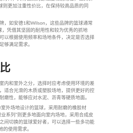
篮球则更加注重性价比，在保持较高品质的同
如安德1和Wilson，这些品牌的篮球通常
球，凭借其坚固的耐用性和较为优秀的抓地
可以根据使用频率和场地条件，决定是否选择
足够满足需求。
对比
室内和室外之分，选择时应考虑使用环境的差
，适合光滑的木质或塑胶场地，提供更好的控
耐磨性，能够应对水泥、沥青等硬质地面。
是专为室外场地设计的篮球，采用耐磨的橡胶材
职业系列”则更多地面向室内场地，采用合成皮
之间切换的篮球爱好者，可以选择一些多功能
场地的使用需求。