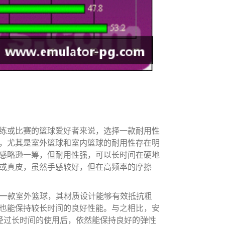
练或比赛的篮球爱好者来说，选择一款耐用性
，尤其是室外篮球和室内篮球的耐用性存在明
感略逊一筹，但耐用性强，可以长时间在硬地
或真皮，虽然手感较好，但在高频率的摩擦
作为一款室外篮球，其材质设计能够有效抵抗粗
也能保持较长时间的良好性能。与之相比，安
经过长时间的使用后，依然能保持良好的弹性