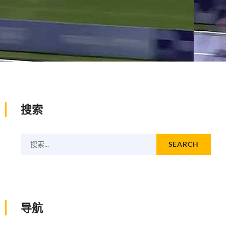
搜索
搜索...
SEARCH
导航