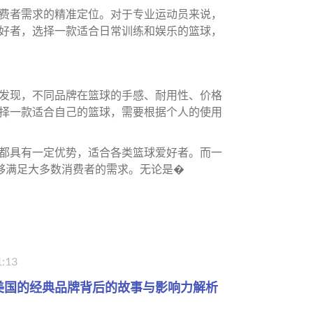
费者需求的精准定位。对于专业运动员来说，
好者，选择一款适合日常训练和娱乐的篮球，
发现，不同品牌在篮球的手感、耐用性、价格
择一款适合自己的篮球，需要根据个人的使用
都具有一定优势，适合各类篮球爱好者。而一
能够满足大多数消费者的需求。无论是�
1:13
美国的经典品牌背后的故事与影响力解析