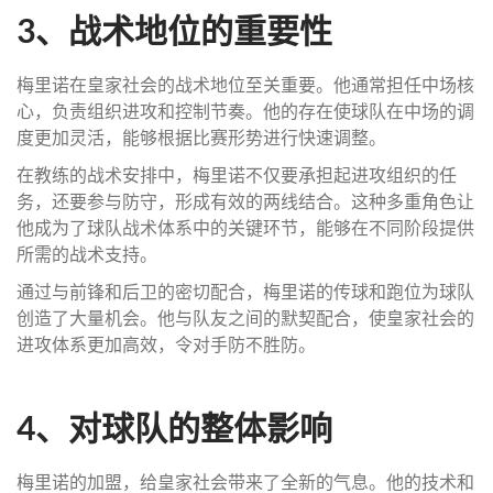
3、战术地位的重要性
梅里诺在皇家社会的战术地位至关重要。他通常担任中场核
心，负责组织进攻和控制节奏。他的存在使球队在中场的调
度更加灵活，能够根据比赛形势进行快速调整。
在教练的战术安排中，梅里诺不仅要承担起进攻组织的任
务，还要参与防守，形成有效的两线结合。这种多重角色让
他成为了球队战术体系中的关键环节，能够在不同阶段提供
所需的战术支持。
通过与前锋和后卫的密切配合，梅里诺的传球和跑位为球队
创造了大量机会。他与队友之间的默契配合，使皇家社会的
进攻体系更加高效，令对手防不胜防。
4、对球队的整体影响
梅里诺的加盟，给皇家社会带来了全新的气息。他的技术和