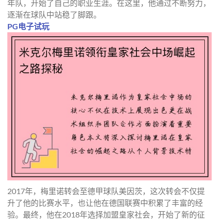
年队，开始了自己的职业生涯。在这里，他通过不断努力，
逐渐在球队中站稳了脚跟。
PG电子试玩
2017年，梅里诺转会至德甲球队美因茨，这次转会不仅提
升了他的比赛水平，也让他在德国联赛中积累了丰富的经
验。最终，他在2018年选择加盟皇家社会，开始了新的征