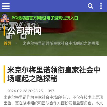
公司新闻
首页
米克尔梅里诺领衔皇家社会中场崛起之路探秘
米克尔梅里诺领衔皇家社会中
场崛起之路探秘
2024-09-26 20:23:25
397
米克尔梅里诺作为皇家社会中场的核心，不仅在技术上展现
出色，更在战术组织和团队合作方面扮演着重要角色。本文