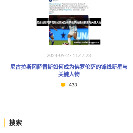
2024-09-27 11:47:23
尼古拉斯冈萨雷斯如何成为佛罗伦萨的锋线新星与
关键人物
433
搜索