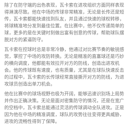
除了在防守端的出色表现，瓦卡索在进攻组织方面同样表现
得淋漓尽致。他在中场的传球非常精准，无论是长传还是短
传，瓦卡索都能快速找到队友，并且通过快速的球权转移，
将球精准地分发到最佳位置。在比赛中，他不仅传递简单的
球，更多的是在关键时刻做出富有创意的传球，帮助球队摆
脱对方的紧逼防守。
瓦卡索在控球时总是非常冷静，他通过对比赛节奏的敏锐感
觉，掌控了中场的攻防转换。无论是精准的直塞球还是巧妙
的横向调度，他都能有效拉开对方的防线，创造出进攻机
会。他的传球既有速度，也有质量，尤其是在球队快速反击
的过程中，瓦卡索的长传球经常直接撕开对方的防线，为进
攻球员创造出单刀机会。
他在比赛中的球场视野也极为开阔，能够迅速识别场上局势
并作出正确决策。无论是面对密集防守的情况，还是在宽广
的空档中，瓦卡索总能通过灵活的传球调动全队进攻。正是
因为他在中场的精准调度，球队的攻势往往变得更具威胁，
进攻的流畅性得到了保障。