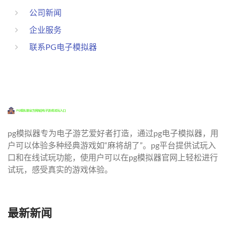
公司新闻
企业服务
联系PG电子模拟器
pg模拟器专为电子游艺爱好者打造，通过pg电子模拟器，用
户可以体验多种经典游戏如“麻将胡了”。pg平台提供试玩入
口和在线试玩功能，使用户可以在pg模拟器官网上轻松进行
试玩，感受真实的游戏体验。
最新新闻