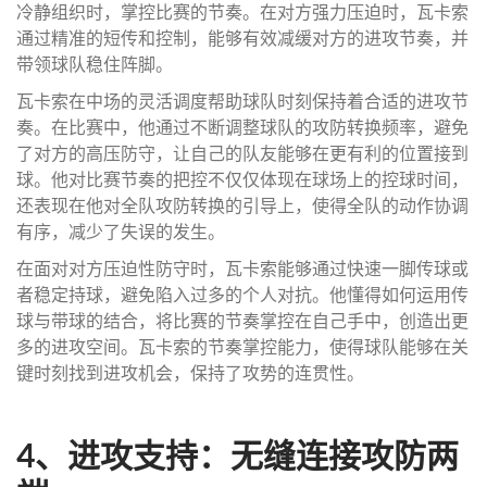
冷静组织时，掌控比赛的节奏。在对方强力压迫时，瓦卡索
通过精准的短传和控制，能够有效减缓对方的进攻节奏，并
带领球队稳住阵脚。
瓦卡索在中场的灵活调度帮助球队时刻保持着合适的进攻节
奏。在比赛中，他通过不断调整球队的攻防转换频率，避免
了对方的高压防守，让自己的队友能够在更有利的位置接到
球。他对比赛节奏的把控不仅仅体现在球场上的控球时间，
还表现在他对全队攻防转换的引导上，使得全队的动作协调
有序，减少了失误的发生。
在面对对方压迫性防守时，瓦卡索能够通过快速一脚传球或
者稳定持球，避免陷入过多的个人对抗。他懂得如何运用传
球与带球的结合，将比赛的节奏掌控在自己手中，创造出更
多的进攻空间。瓦卡索的节奏掌控能力，使得球队能够在关
键时刻找到进攻机会，保持了攻势的连贯性。
4、进攻支持：无缝连接攻防两