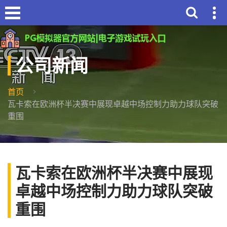
公司新闻
首页
瓦卡索在欧洲杯半决赛中展现卓越中场控制力助力球队突破
重围
瓦卡索在欧洲杯半决赛中展现
卓越中场控制力助力球队突破
重围