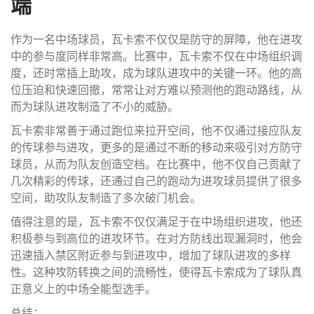
端
作为一名中场球员，瓦卡索不仅仅是防守的屏障，他在进攻
中的参与度同样非常高。比赛中，瓦卡索不仅在中场组织调
度，还时常插上助攻，成为球队进攻中的关键一环。他的高
位压迫和快速回撤，常常让对方难以预测他的跑动路线，从
而为球队进攻制造了不小的威胁。
瓦卡索非常善于通过跑位来拉开空间，他不仅通过接应队友
的传球参与进攻，更多的是通过不断的移动来吸引对方防守
球员，从而为队友创造空档。在比赛中，他不仅自己贡献了
几次精彩的传球，还通过自己的跑动为进攻球员提供了很多
空间，助攻队友制造了多次破门机会。
值得注意的是，瓦卡索不仅仅满足于在中场组织进攻，他还
积极参与到高位的进攻环节。在对方防线出现漏洞时，他会
迅速插入禁区附近参与到进攻中，增加了球队进攻的多样
性。这种攻防转换之间的流畅性，使得瓦卡索成为了球队真
正意义上的中场全能型选手。
总结：