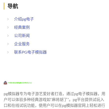
导航
介绍pg电子
经典案例
公司新闻
企业服务
联系PG电子模拟器
pg模拟器专为电子游艺爱好者打造，通过pg电子模拟器，用
户可以体验多种经典游戏如“麻将胡了”。pg平台提供试玩入
口和在线试玩功能，使用户可以在pg模拟器官网上轻松进行