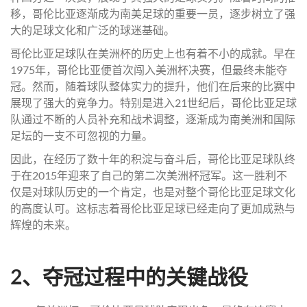
移，哥伦比亚逐渐成为南美足球的重要一员，逐步树立了强
大的足球文化和广泛的球迷基础。
哥伦比亚足球队在美洲杯的历史上也有着不小的成就。早在
1975年，哥伦比亚便首次闯入美洲杯决赛，但最终未能夺
冠。然而，随着球队整体实力的提升，他们在后来的比赛中
展现了强大的竞争力。特别是进入21世纪后，哥伦比亚足球
队通过不断的人员补充和战术调整，逐渐成为南美洲和国际
足坛的一支不可忽视的力量。
因此，在经历了数十年的积淀与奋斗后，哥伦比亚足球队终
于在2015年迎来了自己的第二次美洲杯冠军。这一胜利不
仅是对球队历史的一个肯定，也是对整个哥伦比亚足球文化
的高度认可。这标志着哥伦比亚足球已经走向了更加成熟与
辉煌的未来。
2、夺冠过程中的关键战役