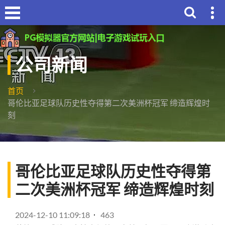
公司新闻
首页
哥伦比亚足球队历史性夺得第二次美洲杯冠军 缔造辉煌时
刻
哥伦比亚足球队历史性夺得第
二次美洲杯冠军 缔造辉煌时刻
2024-12-10 11:09:18
463