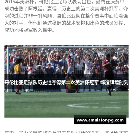
2015年美洲杯，哥伦比亚足球队表现出色，最终在决赛中
成功击败了阿根廷，赢得了历史上的第二次美洲杯冠军。夺
冠的过程并非一帆风顺，哥伦比亚队在整个赛事中面临着强
大的对手，但他们通过稳健的战术安排和出色的球员发挥，
成功地将冠军收入囊中。
其中，最为关键的战役莫过于与阿根廷的决赛。这场比赛可