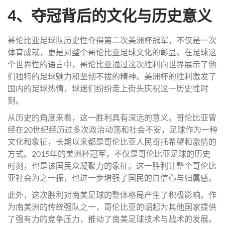
4、夺冠背后的文化与历史意义
哥伦比亚足球队历史性夺得第二次美洲杯冠军，不仅是一次
体育成就，更是对整个哥伦比亚足球文化的彰显。在足球这
个世界性的语言中，哥伦比亚通过这次胜利向世界展示了他
们独特的足球魅力和坚韧不拔的精神。美洲杯的胜利激发了
国内的足球热情，球迷们纷纷走上街头庆祝这一历史性时
刻。
从历史的角度来看，这一胜利具有深远的意义。哥伦比亚曾
经在20世纪经历过多次政治动荡和社会不安，足球作为一种
文化和象征，长期以来都是哥伦比亚人民寄托希望和激情的
方式。2015年的美洲杯冠军，不仅是哥伦比亚足球的历史
时刻，也是该国民众凝聚力的象征。这一胜利让整个哥伦比
亚社会为之一振，也进一步增强了国民的自信心与归属感。
此外，这次胜利对南美足球的整体格局产生了积极影响。作
为南美洲的传统强队之一，哥伦比亚的崛起为其他国家提供
了强有力的竞争压力，推动了南美足球技术与战术的发展。