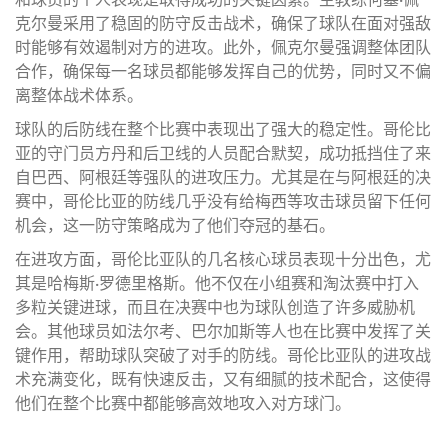
克尔曼采用了稳固的防守反击战术，确保了球队在面对强敌
时能够有效遏制对方的进攻。此外，佩克尔曼强调整体团队
合作，确保每一名球员都能够发挥自己的优势，同时又不偏
离整体战术体系。
球队的后防线在整个比赛中表现出了强大的稳定性。哥伦比
亚的守门员方丹和后卫线的人员配合默契，成功抵挡住了来
自巴西、阿根廷等强队的进攻压力。尤其是在与阿根廷的决
赛中，哥伦比亚的防线几乎没有给梅西等攻击球员留下任何
机会，这一防守策略成为了他们夺冠的基石。
在进攻方面，哥伦比亚队的几名核心球员表现十分出色，尤
其是哈梅斯·罗德里格斯。他不仅在小组赛和淘汰赛中打入
多粒关键进球，而且在决赛中也为球队创造了许多威胁机
会。其他球员如法尔考、巴尔加斯等人也在比赛中发挥了关
键作用，帮助球队突破了对手的防线。哥伦比亚队的进攻战
术充满变化，既有快速反击，又有细腻的技术配合，这使得
他们在整个比赛中都能够高效地攻入对方球门。