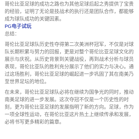
哥伦比亚足球的成功之路也为其他足球后起之秀提供了宝贵
的经验，证明了无论是技战术的执行还是团队合作，都能够
成为球队成功的关键因素。
PG电子试玩
总结：
哥伦比亚足球队历史性夺得第二次美洲杯冠军，不仅是对球
队长期积累与努力的回报，更是对整个哥伦比亚足球文化的
展示与庆祝。从历史背景到关键战役，再到战术分析与球员
表现，哥伦比亚队的胜利充分展示了他们的实力与决心。通
过这场胜利，哥伦比亚足球的崛起进一步巩固了其在南美乃
至世界足坛的地位。
在未来，哥伦比亚足球队必将在继续为国争光的同时，推动
南美足球的进一步发展。这次夺冠不仅是一个历史性的时
刻，更为哥伦比亚足球的发展指明了新的方向。足球，作为
一项全球性运动，在哥伦比亚这片热土上继续传承和发展，
必将书写更多精彩的篇章。