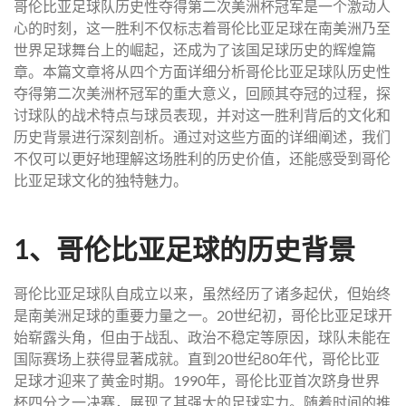
哥伦比亚足球队历史性夺得第二次美洲杯冠军是一个激动人
心的时刻，这一胜利不仅标志着哥伦比亚足球在南美洲乃至
世界足球舞台上的崛起，还成为了该国足球历史的辉煌篇
章。本篇文章将从四个方面详细分析哥伦比亚足球队历史性
夺得第二次美洲杯冠军的重大意义，回顾其夺冠的过程，探
讨球队的战术特点与球员表现，并对这一胜利背后的文化和
历史背景进行深刻剖析。通过对这些方面的详细阐述，我们
不仅可以更好地理解这场胜利的历史价值，还能感受到哥伦
比亚足球文化的独特魅力。
1、哥伦比亚足球的历史背景
哥伦比亚足球队自成立以来，虽然经历了诸多起伏，但始终
是南美洲足球的重要力量之一。20世纪初，哥伦比亚足球开
始崭露头角，但由于战乱、政治不稳定等原因，球队未能在
国际赛场上获得显著成就。直到20世纪80年代，哥伦比亚
足球才迎来了黄金时期。1990年，哥伦比亚首次跻身世界
杯四分之一决赛，展现了其强大的足球实力。随着时间的推