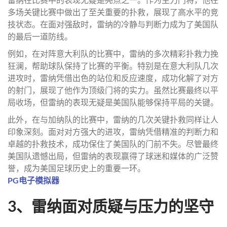
多场关键比赛中做出了至关重要的扑救，展现了高水平的竞
技状态。在面对强敌时，雷纳的冷静与判断力成为了美国队
的最后一道防线。
例如，在对阵意大利队的比赛中，雷纳的多次精彩扑救力挽
狂澜，帮助球队保持了比赛的平衡。特别是在意大利队几次
进攻时，雷纳凭借出色的站位和反应速度，成功化解了对方
的射门，展现了他作为顶级门将的实力。虽然比赛最终以平
局收场，但雷纳的表现无疑是美国队能够保持平局的关键。
此外，在与加纳队的比赛中，雷纳的几次关键扑救同样让人
印象深刻。面对对方强大的进攻，雷纳凭借精准的判断力和
卓越的扑救技术，成功保住了美国队的门前不失。尽管最终
美国队遗憾出局，但雷纳的表现赢得了球迷和媒体的广泛赞
誉，成为美国足球历史上的重要一环。
PG电子模拟器
3、雷纳面对质疑与压力的坚守