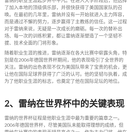
雷纳的职业生涯起步并不平凡。在进入大学阶段后，他选择
了加入本地的顶级俱乐部，并很快获得了美国国家队的召
唤。在最初的几年里，雷纳并没有一开始就进入主力阵容，
而是通过不懈的努力，逐步赢得了主教练的信任。这一过程
对于雷纳来说，无疑是一次成长的磨砺。每一次的替补出
场、每一次的训练积累，都让雷纳逐渐塑造了一个坚韧不
拔、技术全面的门将形象。
随着职业生涯的推进，雷纳逐渐在各大比赛中崭露头角，特
别是在2006年德国世界杯期间，他的表现吸引了全世界的
关注。雷纳的出色表现不仅为美国队带来了宝贵的机会，更
让他在国际足球界获得了广泛的认可。他的坚韧与执着，成
为了他职业生涯的标志，也奠定了他在国际足坛的地位。
2、雷纳在世界杯中的关键表现
雷纳的世界杯征程是他职业生涯中最为重要的篇章之一。
2006年德国世界杯，尽管美国队未能取得理想的成绩，但
雷纳在比赛中的表现无疑是亮点之一。作为主力门将，他在