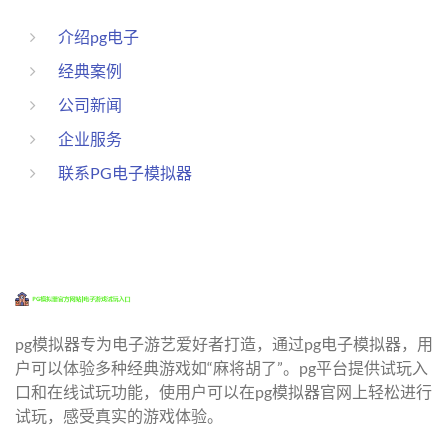
介绍pg电子
经典案例
公司新闻
企业服务
联系PG电子模拟器
pg模拟器专为电子游艺爱好者打造，通过pg电子模拟器，用
户可以体验多种经典游戏如“麻将胡了”。pg平台提供试玩入
口和在线试玩功能，使用户可以在pg模拟器官网上轻松进行
试玩，感受真实的游戏体验。