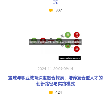
究
387
2024-11-30 09:09:14
篮球与职业教育深度融合探索：培养复合型人才的
创新路径与实践模式
424