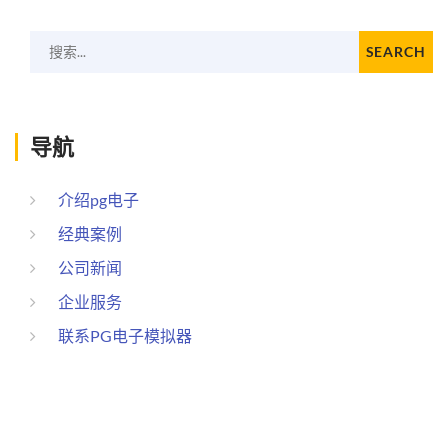
搜索...
SEARCH
导航
介绍pg电子
经典案例
公司新闻
企业服务
联系PG电子模拟器