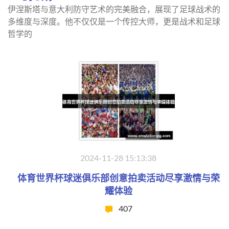
伊涅斯塔与意大利防守艺术的完美融合，展现了足球战术的
多维度与深度。他不仅仅是一个传控大师，更是战术和足球
哲学的
2024-11-28 15:13:38
体育世界杯球迷俱乐部创意拍卖活动尽享激情与荣
耀体验
407