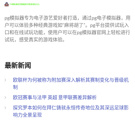
pg模拟器专为电子游艺爱好者打造，通过pg电子模拟器，用
户可以体验多种经典游戏如“麻将胡了”。pg平台提供试玩入
口和在线试玩功能，使用户可以在pg模拟器官网上轻松进行
试玩，感受真实的游戏体验。
最新新闻
欧联杯为何被称为附加赛深入解析其赛制变化与晋级机
制
欧冠赛事与法甲 英超 意甲联赛差异解析
探究罗本如何在拜仁铸就永恒传奇地位及其深远足球影
响力全景呈现