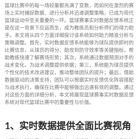
篮球比赛中的每一场较量都充满了变数，而如何在激烈的赛
场上实时捕捉数据、进行分析并迅速调整策略，已成为现代
篮球运动中至关重要的一环。篮球赛事实时数据反馈系统正
是在这一背景下应运而生，成为教练员和分析师们的得力助
手。本文将从四个方面详细探讨该系统如何助力精准分析与
策略调整。首先，实时数据反馈系统能够为球队提供即时的
比赛信息，从球员的得分、助攻到防守效率等关键指标，帮
助教练快速了解赛场形势；其次，系统通过数据预测对手的
战术变化，为战术调整提供依据；第三，系统能为球员提供
个性化的技术改进建议，推动整体团队的提升；最后，借助
数据驱动的决策支持，团队可以根据实时反馈优化阵容搭配
与战术执行，确保在比赛中能够做出迅速有效的调整。通过
对这些方面的详细分析，本文将展现篮球赛事实时数据反馈
系统对现代篮球比赛中的重要性与价值。
1、实时数据提供全面比赛视角