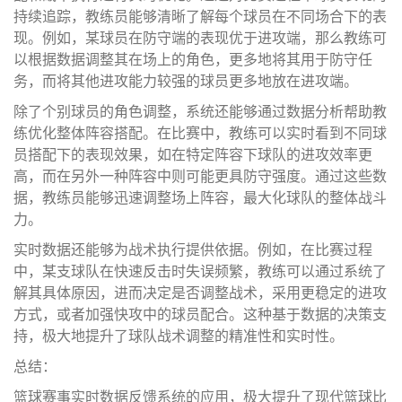
持续追踪，教练员能够清晰了解每个球员在不同场合下的表
现。例如，某球员在防守端的表现优于进攻端，那么教练可
以根据数据调整其在场上的角色，更多地将其用于防守任
务，而将其他进攻能力较强的球员更多地放在进攻端。
除了个别球员的角色调整，系统还能够通过数据分析帮助教
练优化整体阵容搭配。在比赛中，教练可以实时看到不同球
员搭配下的表现效果，如在特定阵容下球队的进攻效率更
高，而在另外一种阵容中则可能更具防守强度。通过这些数
据，教练员能够迅速调整场上阵容，最大化球队的整体战斗
力。
实时数据还能够为战术执行提供依据。例如，在比赛过程
中，某支球队在快速反击时失误频繁，教练可以通过系统了
解其具体原因，进而决定是否调整战术，采用更稳定的进攻
方式，或者加强快攻中的球员配合。这种基于数据的决策支
持，极大地提升了球队战术调整的精准性和实时性。
总结：
篮球赛事实时数据反馈系统的应用，极大提升了现代篮球比