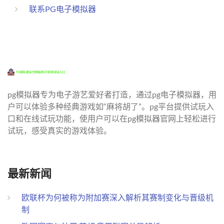
联系PG电子模拟器
pg模拟器专为电子游艺爱好者打造，通过pg电子模拟器，用
户可以体验多种经典游戏如“麻将胡了”。pg平台提供试玩入
口和在线试玩功能，使用户可以在pg模拟器官网上轻松进行
试玩，感受真实的游戏体验。
最新新闻
欧联杯为何被称为附加赛深入解析其赛制变化与晋级机
制