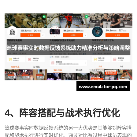
4、阵容搭配与战术执行优化
篮球赛事实时数据反馈系统的另一大优势是其能够对阵容搭
配和战术执行进行实时优化。通过对比赛过程中球员表现的