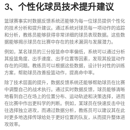
3、个性化球员技术提升建议
篮球赛事实时数据反馈系统还能够为每一位球员提供个性化
的技术分析和提升建议。通过系统对球员每一项动作的追踪
和分析，教练员能够获得非常详细的球员表现数据。这些数
据能够揭示球员在比赛中存在的技术漏洞与发展潜力。
例如，某名球员的三分投篮命中率偏低，系统可以通过分析
其投篮角度、出手速度、出手位置等因素，发现其投篮动作
存在的问题。教练员可以根据这些数据，设计针对性的训练
方案，帮助球员改善投篮动作，提高命中率。
除了技术层面的提升，数据反馈系统还能够帮助球员在比赛
中调整自己的战术执行。通过实时数据反馈，球员能够清晰
地看到自己在场上的位置分布、运动轨迹和决策选择，进而
在比赛中作出更科学的判断。例如，某球员在快速反击中往
往选择独立进攻，而通过数据分析，教练员可以建议其在此
时更多地选择传球给处于更好位置的队友，从而提升整体进
攻效率。