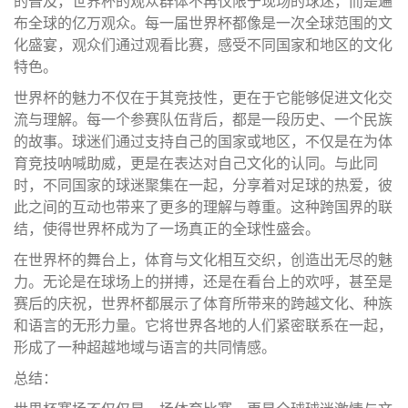
的普及，世界杯的观众群体不再仅限于现场的球迷，而是遍
布全球的亿万观众。每一届世界杯都像是一次全球范围的文
化盛宴，观众们通过观看比赛，感受不同国家和地区的文化
特色。
世界杯的魅力不仅在于其竞技性，更在于它能够促进文化交
流与理解。每一个参赛队伍背后，都是一段历史、一个民族
的故事。球迷们通过支持自己的国家或地区，不仅是在为体
育竞技呐喊助威，更是在表达对自己文化的认同。与此同
时，不同国家的球迷聚集在一起，分享着对足球的热爱，彼
此之间的互动也带来了更多的理解与尊重。这种跨国界的联
结，使得世界杯成为了一场真正的全球性盛会。
在世界杯的舞台上，体育与文化相互交织，创造出无尽的魅
力。无论是在球场上的拼搏，还是在看台上的欢呼，甚至是
赛后的庆祝，世界杯都展示了体育所带来的跨越文化、种族
和语言的无形力量。它将世界各地的人们紧密联系在一起，
形成了一种超越地域与语言的共同情感。
总结：