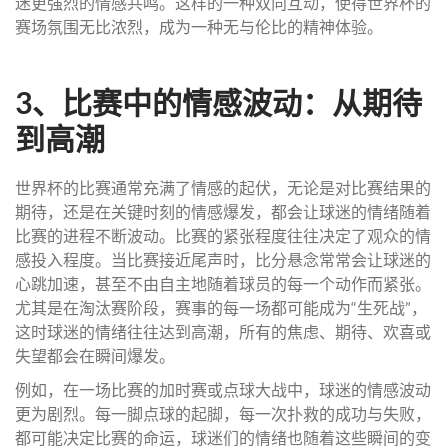
迷更强烈的情感共鸣。这样的一种双向互动，使得世界杯的
赛场氛围无比浓烈，成为一种无与伦比的精神体验。
3、比赛中的情感波动：从期待
到高潮
世界杯的比赛通常充满了情感的起伏，无论是对比赛结果的
期待，还是在关键时刻的情感爆发，都会让球迷的情绪随着
比赛的进程不断波动。比赛的紧张程度往往决定了观众的情
感投入程度。当比赛接近尾声时，比分悬念常常会让球迷的
心跳加速，甚至不由自主地随着球员的每一个动作而紧张。
尤其是在淘汰赛阶段，赛事的每一场都可能成为“生死战”，
这时球迷的情绪往往达到高潮，所有的焦虑、期待、欢喜或
失望都会在瞬间爆发。
例如，在一场比赛的加时赛或点球大战中，球迷的情感波动
更为剧烈。每一脚点球的起脚，每一次扑救的成功与失败，
都可能决定比赛的命运，球迷们的情绪也随着这些瞬间的变