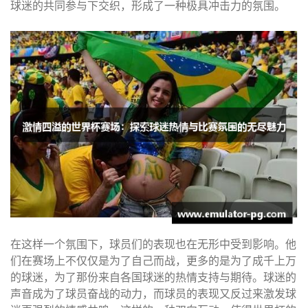
球迷的共同参与下交织，形成了一种极具冲击力的氛围。
在这样一个氛围下，球员们的表现也在无形中受到影响。他
们在赛场上不仅仅是为了自己而战，更多的是为了成千上万
的球迷，为了那份来自各国球迷的热情支持与期待。球迷的
声音成为了球员奋战的动力，而球员的表现又反过来激发球