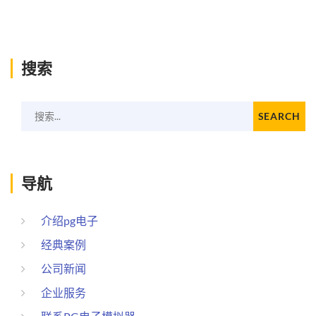
搜索
搜索...
SEARCH
导航
介绍pg电子
经典案例
公司新闻
企业服务