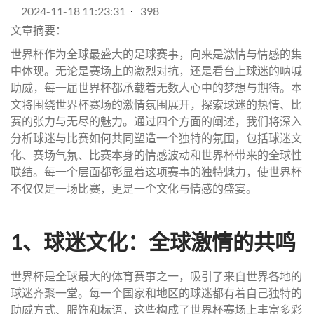
2024-11-18 11:23:31
398
文章摘要：
世界杯作为全球最盛大的足球赛事，向来是激情与情感的集
中体现。无论是赛场上的激烈对抗，还是看台上球迷的呐喊
助威，每一届世界杯都承载着无数人心中的梦想与期待。本
文将围绕世界杯赛场的激情氛围展开，探索球迷的热情、比
赛的张力与无尽的魅力。通过四个方面的阐述，我们将深入
分析球迷与比赛如何共同塑造一个独特的氛围，包括球迷文
化、赛场气氛、比赛本身的情感波动和世界杯带来的全球性
联结。每一个层面都彰显着这项赛事的独特魅力，使世界杯
不仅仅是一场比赛，更是一个文化与情感的盛宴。
1、球迷文化：全球激情的共鸣
世界杯是全球最大的体育赛事之一，吸引了来自世界各地的
球迷齐聚一堂。每一个国家和地区的球迷都有着自己独特的
助威方式、服饰和标语，这些构成了世界杯赛场上丰富多彩