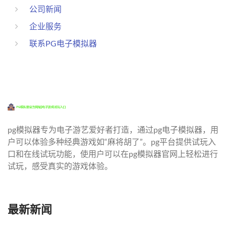
公司新闻
企业服务
联系PG电子模拟器
pg模拟器专为电子游艺爱好者打造，通过pg电子模拟器，用
户可以体验多种经典游戏如“麻将胡了”。pg平台提供试玩入
口和在线试玩功能，使用户可以在pg模拟器官网上轻松进行
试玩，感受真实的游戏体验。
最新新闻