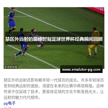
禁区外的远射还影响着年轻一代球员的成长。许多年轻球员
受到经典远射的激励，渴望在未来的比赛中再现辉煌。这种
传承不仅延续了技术，更是将足球的文化不断发扬光大，让
远射的魅力代代相传。
pg电子