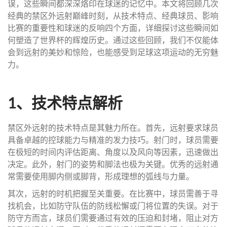
误，这些瞬间都深深烙印在球迷的记忆中。本文将回顾几次
经典的禁区外远射巅峰时刻，从技术特点、经典球员、影响
比赛的重要性和球迷的反响四个方面，详细探讨这些瞬间如
何塑造了世界杯的辉煌历史。通过这些回顾，我们不仅能体
会到远射的美妙和惊险，也能感受到足球这项运动的无穷魅
力。
1、技术特点解析
禁区外远射的技术特点是其魅力所在。首先，远射要求球员
具备卓越的控球能力与精准的发力技巧。射门时，球员需要
在极短的时间内评估距离、角度以及风向等因素，迅速做出
决定。此外，射门的姿势和脚法也极为关键。优秀的远射通
常需要使用脚内侧或脚背，形成理想的弧线与力量。
其次，远射的时机把握至关重要。在比赛中，球员需善于寻
找机会，比如防守队伍的防线松懈或门将位置的失误。对于
防守方而言，球员们需要通过有效的压迫和封堵，阻止对方