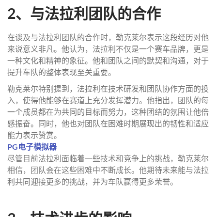
2、与法拉利团队的合作
在谈及与法拉利团队的合作时，勒克莱尔表示这段经历对他
来说意义非凡。他认为，法拉利不仅是一个赛车品牌，更是
一种文化和精神的象征。他和团队之间的默契和沟通，对于
提升车队的整体表现至关重要。
勒克莱尔特别提到，法拉利在技术研发和团队协作方面的投
入，使得他能够在赛道上充分发挥潜力。他指出，团队的每
一个成员都在为共同的目标而努力，这种团结的氛围让他倍
感振奋。同时，他也对团队在困难时期展现出的韧性和适应
能力表示赞赏。
PG电子模拟器
尽管目前法拉利面临着一些技术和竞争上的挑战，勒克莱尔
相信，团队会在这些困难中不断成长。他期待未来能与法拉
利共同迎接更多的挑战，并为车队赢得更多荣誉。