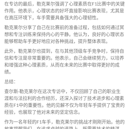
在专访的最后，勒克莱尔强调了心理素质在F1比赛中的关键
作用。他表示，心理状态的好坏直接影响比赛表现，尤其是
在高压环境下，车手需要具备强大的心理韧性。
勒克莱尔分享了自己在比赛前的准备过程，包括如何通过冥
想和专注训练来保持内心的平静。他认为，良好的心理状态
能够帮助车手更好地应对各种挑战，提升整体表现。
此外，勒克莱尔也提到，在与其他顶级车手竞争时，保持自
信和专注是非常重要的。他表示，自己会继续努力，以培养
和增强这种心理素质，从而在未来的比赛中取得更好的成
绩。
总结：
查尔斯·勒克莱尔在这次专访中，不仅回顾了自己的职业生
涯和与法拉利的合作经历，还深入探讨了技术进步和心理素
质在F1中的重要性。他的见解不仅为年轻车手提供了宝贵的
经验，也展现了他对未来的坚定信念。
作为一名年轻的F1车手，勒克莱尔的挑战才刚刚开始。他的
故事提醒我们，在追求卓越的道路上，既需要技术的精湛，