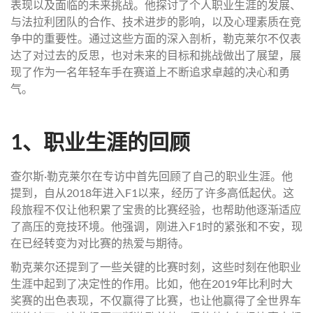
表现以及面临的未来挑战。他探讨了个人职业生涯的发展、
与法拉利团队的合作、技术进步的影响，以及心理素质在竞
争中的重要性。通过这些方面的深入剖析，勒克莱尔不仅表
达了对过去的反思，也对未来的目标和挑战做出了展望，展
现了作为一名年轻车手在赛道上不断追求卓越的决心和勇
气。
1、职业生涯的回顾
查尔斯·勒克莱尔在专访中首先回顾了自己的职业生涯。他
提到，自从2018年进入F1以来，经历了许多高低起伏。这
段旅程不仅让他积累了宝贵的比赛经验，也帮助他逐渐适应
了高压的竞技环境。他强调，刚进入F1时的紧张和不安，现
在已经转变为对比赛的热爱与期待。
勒克莱尔还提到了一些关键的比赛时刻，这些时刻在他职业
生涯中起到了决定性的作用。比如，他在2019年比利时大
奖赛的出色表现，不仅赢得了比赛，也让他赢得了全世界车