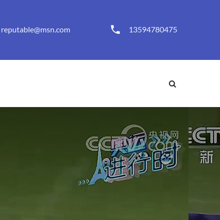
reputable@msn.com
13594780475