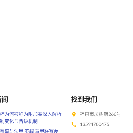
新闻
找到我们
杯为何被称为附加赛深入解析
福泉市厌树府266号
制变化与晋级机制
13594780475
赛事与法甲 英超 意甲联赛差