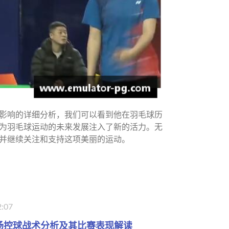
影响的详细分析，我们可以看到他在羽毛球历
为羽毛球运动的未来发展注入了新的活力。无
并继续关注和支持这项美丽的运动。
2:07
场控球战术分析及其比赛表现解读