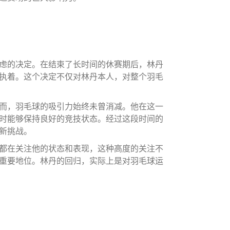
虑的决定。在结束了长时间的休赛期后，林丹
执着。这个决定不仅对林丹本人，对整个羽毛
而，羽毛球的吸引力始终未曾消减。他在这一
时能够保持良好的竞技状态。经过这段时间的
新挑战。
都在关注他的状态和表现，这种高度的关注不
重要地位。林丹的回归，实际上是对羽毛球运