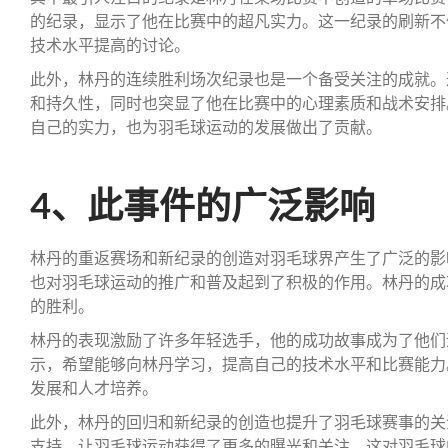
的纪录，显示了他在比赛中的超凡实力。这一纪录的刷新不
技术水平提高的讨论。
此外，林丹的连续胜利场次纪录也是一个备受关注的成就。
和持久性，同时也突显了他在比赛中的心理素质和战术安排
自己的实力，也为羽毛球运动的发展做出了贡献。
4、此事件的广泛影响
林丹的重返赛场和新纪录的创造对羽毛球界产生了广泛的影
也对羽毛球运动的推广和普及起到了积极的作用。林丹的成
的胜利。
林丹的表现激励了许多年轻选手，他的成功故事成为了他们
示，希望能够向林丹学习，提高自己的技术水平和比赛能力
发展和人才培养。
此外，林丹的回归和新纪录的创造也提升了羽毛球赛事的关
支持，让羽毛球运动获得了更多的曝光和关注。这对羽毛球