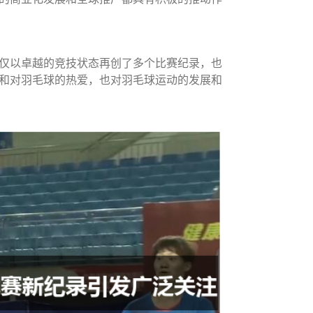
仅以卓越的竞技状态再创了多个比赛纪录，也
和对羽毛球的热爱，也对羽毛球运动的发展和