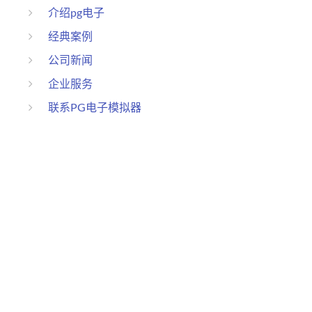
介绍pg电子
经典案例
公司新闻
企业服务
联系PG电子模拟器