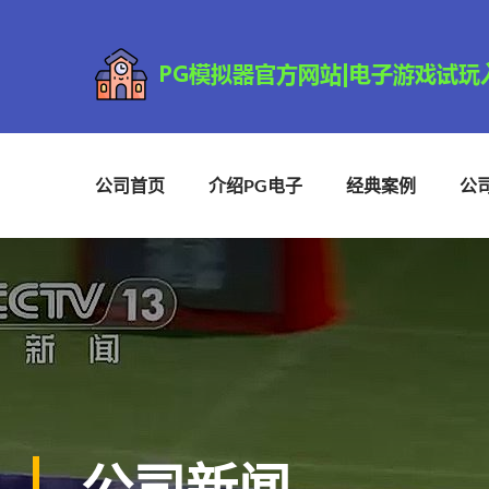
公司首页
介绍PG电子
经典案例
公
公司新闻