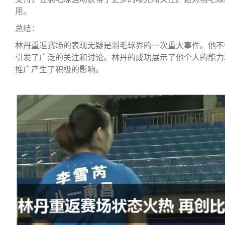
用。
总结：
林丹重返赛场的表现无疑是羽毛球界的一次重大事件。他不
引发了广泛的关注和讨论。林丹的成功展示了他个人的能力
推广产生了积极的影响。