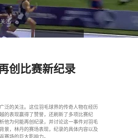
泛关注
 再创比赛新纪录
广泛的关注。这位羽毛球界的传奇人物在经历
越的表现赢得了赞誉，还刷新了多项比赛纪
析他为何能再创纪录，并讨论这一事件对羽毛
背景，林丹的赛场表现，纪录的具体内容以及
返赛场的巨大影响力。